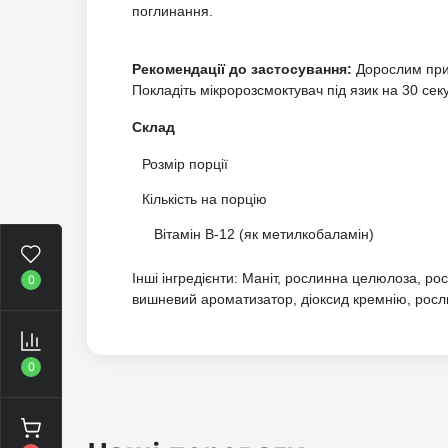
поглинання.
Рекомендації до застосування:
Дорослим прий
Покладіть мікророзсмоктувач під язик на 30 се
Склад
Розмір порції
Кількість на порцію
Вітамін B-12 (як метилкобаламін)
Інші інгредієнти: Маніт, рослинна целюлоза, р
0
вишневий ароматизатор, діоксид кремнію, росл
0