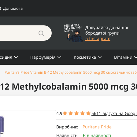
Допомога
Долучайся до нашої
бородатої групи
в Instagram
сидил
Парфумерія
Косметика
Вітаміни
Puritan's Pride Vitamin B-12 Methylcobalamin 5000 mcg 30 смоктальних та
 B-12 Methylcobalamin 5000 mcg
4.9
5611 відгука на Googl
Виробник:
Puritans Pride
Наявність:
Є в наявності