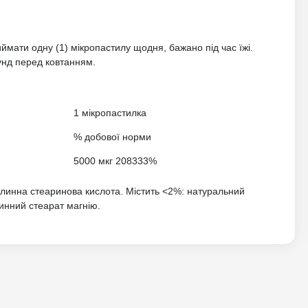
мати одну (1) мікропастилу щодня, бажано під час їжі.
кунд перед ковтанням.
1 мікропастилка
% добової норми
5000 мкг 208333%
ослинна стеаринова кислота. Містить <2%: натуральний
инний стеарат магнію.