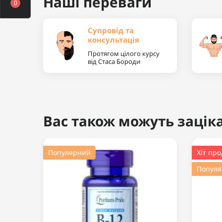
Наші переваги
0
Супровід та
консультація
Протягом цілого курсу
від Стаса Бороди
Вас також можуть заціка
Популярний
Хіт пр
Попул