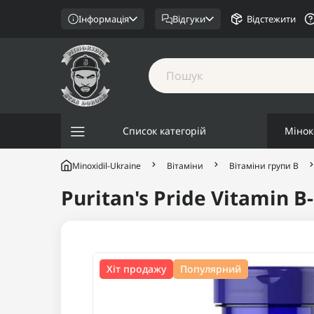
Інформація
Відгуки
Відстежити
Список категорій
Мінок
Minoxidil-Ukraine
Вітаміни
Вітаміни групи В
Puritan's Pride Vitamin
Хіт продажу
Популярний