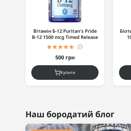
Вітамін Б-12 Puritan's Pride
Біот
B-12 1500 mcg Timed Release
1
100 таблеток
3
500 грн
Купити
Ви дивилися