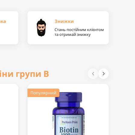
вка
Знижки
Стань постійним клієнтом
та отримай знижку
іни групи В
Популярний
Хіт пр
Попул