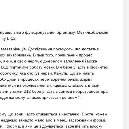
 правильного функціонування організму. Метилкобаламін
іну B-12
 вегетаріанців. Дослідження показують, що достатня
ічних захворювань. Більш того, правильний процес
, який, в свою чергу, є джерелом запалення і може
 B12 підтримує роботу мозку. Він бере участь в біосинтезі
 оболонку, яка оточує нерви. Кажуть, що він навіть
обхідний в процесах перетворення білків, жирів і
влятися в поколювання в кінцівках, слабкості, втоми,
ільки вітамін B12 бере участь в синтезі нейротрансмітера
Недоліки можуть також призвести до анемії і
 тому що вони часто стикаються з нестачею. Проте, кожен
то надаємо занадто мало або в менш засвоюваній формі.
, і форма, в якій це відбувається, забезпечить високу