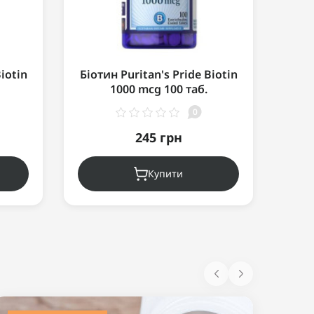
iotin
Біотин Puritan's Pride Biotin
Біот
1000 mcg 100 таб.
0
245 грн
Купити