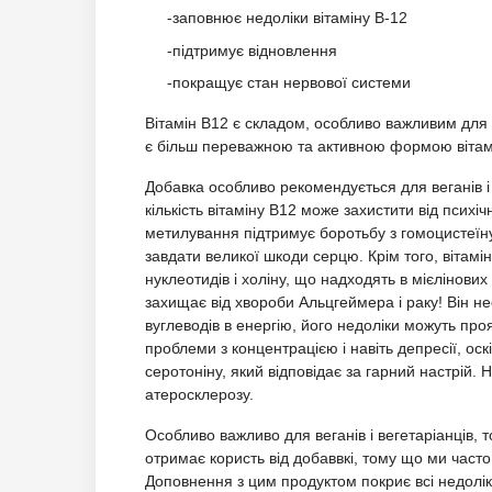
-заповнює недоліки вітаміну В-12
-підтримує відновлення
-покращує стан нервової системи
Вітамін B12 є складом, особливо важливим для
є більш переважною та активною формою вітам
Добавка особливо рекомендується для веганів і
кількість вітаміну В12 може захистити від псих
метилування підтримує боротьбу з гомоцистеїну
завдати великої шкоди серцю. Крім того, вітамін
нуклеотидів і холіну, що надходять в мієлінових
захищає від хвороби Альцгеймера і раку! Він не
вуглеводів в енергію, його недоліки можуть проя
проблеми з концентрацією і навіть депресії, оск
серотоніну, який відповідає за гарний настрій. 
атеросклерозу.
Особливо важливо для веганів і вегетаріанців,
отримає користь від добаввкі, тому що ми час
Доповнення з цим продуктом покриє всі недоліки