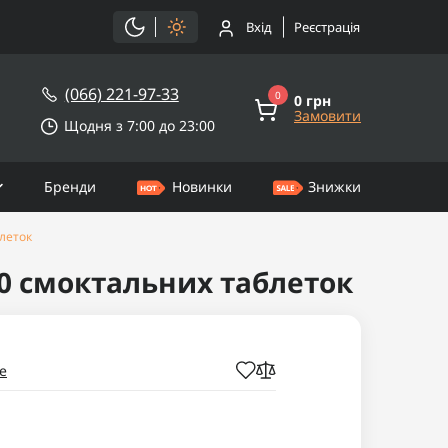
Вхід
Реєстрація
(066) 221-97-33
0
0 грн
Замовити
Щодня з 7:00 до 23:00
Бренди
Новинки
Знижки
блеток
 30 смоктальних таблеток
e