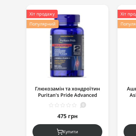
Хіт продажу
Хіт пр
Популярний
Попул
Глюкозамін та хондроїтин
Ашв
Puritan's Pride Advanced
As
Glucosamine Chondroitin
0
with Vitamin D3 80 таб.
475 грн
Купити