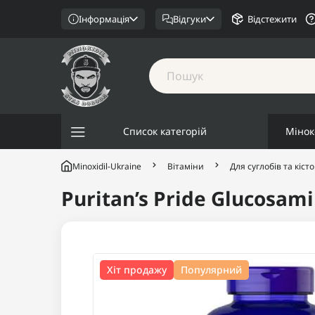
Інформація
Відгуки
Відстежити
Список категорій
Мінок
Minoxidil-Ukraine
Вітаміни
Для суглобів та кісто
Puritan’s Pride Glucosam
Хіт продажу
Популярний