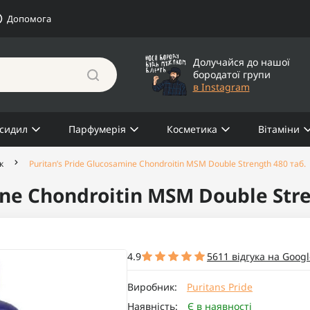
Допомога
Долучайся до нашої
бородатої групи
в Instagram
сидил
Парфумерія
Косметика
Вітаміни
к
Puritan’s Pride Glucosamine Chondroitin MSM Double Strength 480 таб.
ine Chondroitin MSM Double Stre
4.9
5611 відгука на Googl
Виробник:
Puritans Pride
Наявність:
Є в наявності