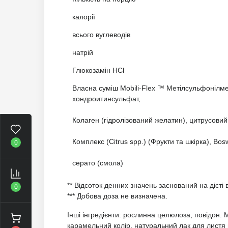
калорії
всього вуглеводів
натрій
Глюкозамін HCl
Власна суміш Mobili-Flex ™ Метілсульфонілме
хондроитинсульфат,
Колаген (гідролізований желатин), цитрусови
Комплекс (Citrus spp.) (Фрукти та шкірка), Bosw
0
серато (смола)
** Відсоток денних значень заснований на дієті 
0
*** Добова доза не визначена.
Інші інгредієнти: рослинна целюлоза, повідон.
карамельний колір, натуральний лак для листя 