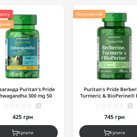
одажу
Популярний
ярний
аганда Puritan's Pride
Puritan's Pride Berber
hwagandha 300 mg 50
Turmeric & BioPerine® 
капс
Pepper 60 капсул
0
0
425 грн
745 грн
Купити
Купити