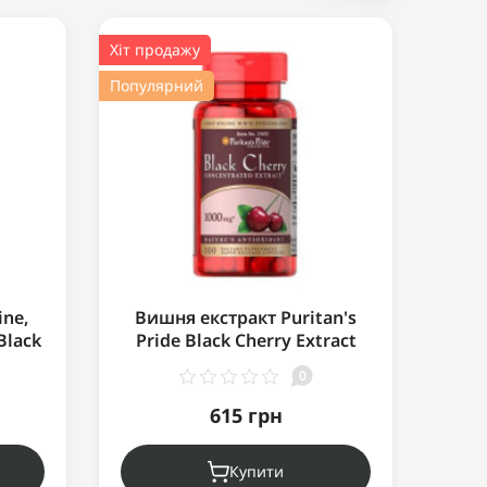
Хіт продажу
Хіт пр
Популярний
Попул
ine,
Вишня екстракт Puritan's
Ви
Black
Pride Black Cherry Extract
Pri
1000 mg 100 капсул
0
615 грн
Купити