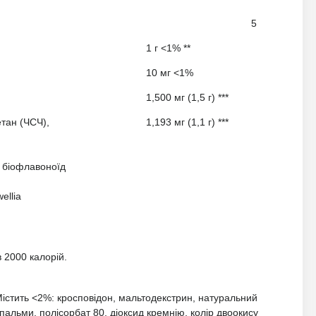
5
1 г <1% **
10 мг <1%
1,500 мг (1,5 г) ***
тан (ЧСЧ),
1,193 мг (1,1 г) ***
й біофлавоноїд
ellia
в 2000 калорій.
 Містить <2%: кросповідон, мальтодекстрин, натуральний
пальми, полісорбат 80, діоксид кремнію, колір двоокису