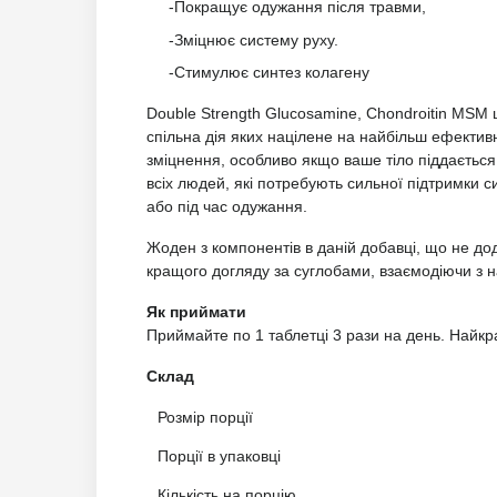
-Покращує одужання після травми,
-Зміцнює систему руху.
-Стимулює синтез колагену
Double Strength Glucosamine, Chondroitin MSM 
спільна дія яких націлене на найбільш ефективн
зміцнення, особливо якщо ваше тіло піддаєтьс
всіх людей, які потребують сильної підтримки 
або під час одужання.
Жоден з компонентів в даній добавці, що не д
кращого догляду за суглобами, взаємодіючи з 
Як приймати
Приймайте по 1 таблетці 3 рази на день. Найкр
Склад
Розмір порції
Порції в упаковці
Кількість на порцію