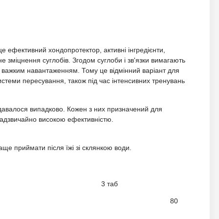
це ефективний хондопротектор, активні інгредієнти,
е зміцнення суглобів. Згодом суглоби і зв'язки вимагають
я важким навантаженням. Тому це відмінний варіант для
системи пересування, також під час інтенсивних тренувань
одавалося випадково. Кожен з них призначений для
надзвичайно високою ефективністю.
аще приймати після їжі зі склянкою води.
3 таб
80