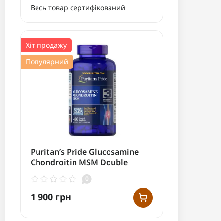
Весь товар сертифікований
Хіт продажу
Популярний
Puritan’s Pride Glucosamine
Chondroitin MSM Double
Strength 480 таб.
0
1 900 грн