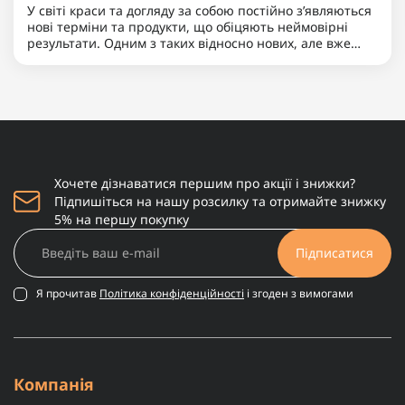
У світі краси та догляду за собою постійно з’являються
нові терміни та продукти, що обіцяють неймовірні
результати. Одним з таких відносно нових, але вже
досить популярних понять є космецевтика, це щось
середнє між звичайною косметикою та лікарськими
преп..
Хочете дізнаватися першим про акції і знижки?
Підпишіться на нашу розсилку та отримайте знижку
5% на першу покупку
Підписатися
Я прочитав
Політика конфіденційності
і згоден з вимогами
Компанія