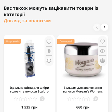
Вас також можуть зацікавити товари із
категорії
Догляд за волоссям
Популярний
Популярний
Ідеальна щітка для шкіри
Бальзам для зволоження
голови та волосся Scalpro
волосся Morgan's Womens
Hairbrush
Rescue Treatment 100мл
0
0
1 535 грн
660 грн