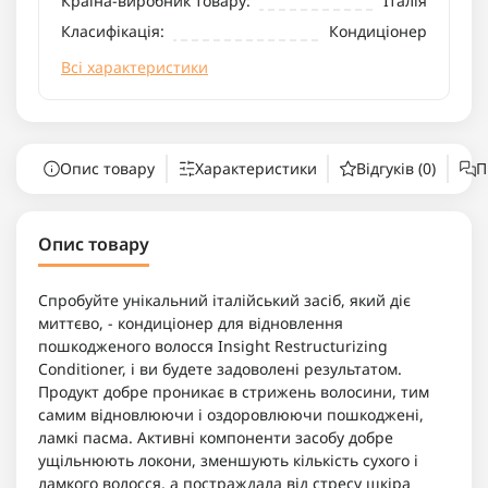
Країна-виробник товару:
Італія
Класифікація:
Кондиціонер
Всі характеристики
Опис товару
Характеристики
Відгуків (0)
П
Опис товару
Спробуйте унікальний італійський засіб, який діє
миттєво, - кондиціонер для відновлення
пошкодженого волосся Insight Restructurizing
Сonditioner, і ви будете задоволені результатом.
Продукт добре проникає в стрижень волосини, тим
самим відновлюючи і оздоровлюючи пошкоджені,
ламкі пасма. Активні компоненти засобу добре
ущільнюють локони, зменшують кількість сухого і
ламкого волосся, а постраждала від стресу шкіра