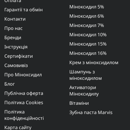
Оплата
Міноксидил 5%
Гарантії та обмін
Міноксидил 6%
Контакти
Міноксидил 7%
Про нас
Міноксидил 10%
Бренди
Міноксидил 15%
Інструкція
Міноксидил 16%
Сертифікати
Крем з міноксидилом
Самовивіз
Шампунь з
Про Міноксидил
міноксидилом
Блог
Активатори
Публічна оферта
Міноксидилу
Політика Cookies
Вітаміни
Політика
Зубна паста Marvis
конфіденційності
Карта сайту