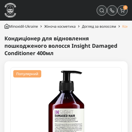
0
Minoxidil-Ukraine
Жіноча косметика
Догляд за волоссям
Конди
Кондиціонер для відновлення
пошкодженого волосся Insight Damaged
Conditioner 400мл
Популярний