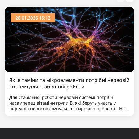
28.01.2026 15:12
Які вітаміни та мікроелементи потрібні нервовій
системі для стабільної роботи
Для стабільної роботи нервовій системі потрібні
насамперед вітаміни групи B, які беруть участь у
передачі нервових імпульсів і виробленні енергії. Не
менш важливими є магній, що допомагає знижувати
нервову збудливість і підтримує баланс між
збудженням та ..