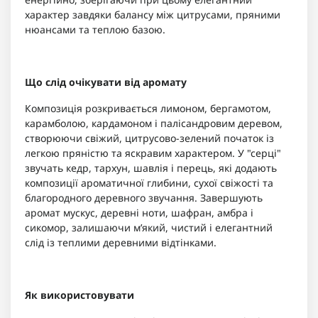
характер завдяки балансу між цитрусами, пряними
нюансами та теплою базою.
Що слід очікувати від аромату
Композиція розкривається лимоном, бергамотом,
карамболою, кардамоном і палісандровим деревом,
створюючи свіжий, цитрусово-зелений початок із
легкою пряністю та яскравим характером. У "серці"
звучать кедр, тархун, шавлія і перець, які додають
композиції ароматичної глибини, сухої свіжості та
благородного деревного звучання. Завершують
аромат мускус, деревні ноти, шафран, амбра і
сикомор, залишаючи м’який, чистий і елегантний
слід із теплими деревними відтінками.
Як використовувати