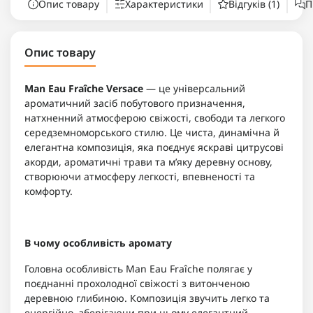
Опис товару
Характеристики
Відгуків (1)
П
Опис товару
Man Eau Fraîche Versace
— це універсальний
ароматичний засіб побутового призначення,
натхненний атмосферою свіжості, свободи та легкого
середземноморського стилю. Це чиста, динамічна й
елегантна композиція, яка поєднує яскраві цитрусові
акорди, ароматичні трави та м’яку деревну основу,
створюючи атмосферу легкості, впевненості та
комфорту.
В чому особливість аромату
Головна особливість Man Eau Fraîche полягає у
поєднанні прохолодної свіжості з витонченою
деревною глибиною. Композиція звучить легко та
енергійно, зберігаючи при цьому елегантний