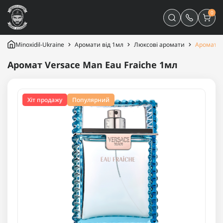
0
Minoxidil-Ukraine
Аромати від 1мл
Люксові аромати
Аромат V
Аромат Versace Man Eau Fraiche 1мл
Хіт продажу
Популярний