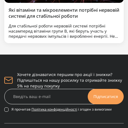
Які вітаміни та мікроелементи потрібні нервовій
системі для стабільної роботи
Для стабільної роботи нервовій системі потрібні
насамперед вітаміни групи B, які беруть участь у
передачі нервових імпульсів і виробленні енергії. Не
менш важливими є магній, що допомагає знижувати
нервову збудливість і підтримує баланс між
збудженням та ..
Хочете дізнаватися першим про акції і знижки?
Підпишіться на нашу розсилку та отримайте знижку
5% на першу покупку
Підписатися
Я прочитав
Політика конфіденційності
і згоден з вимогами