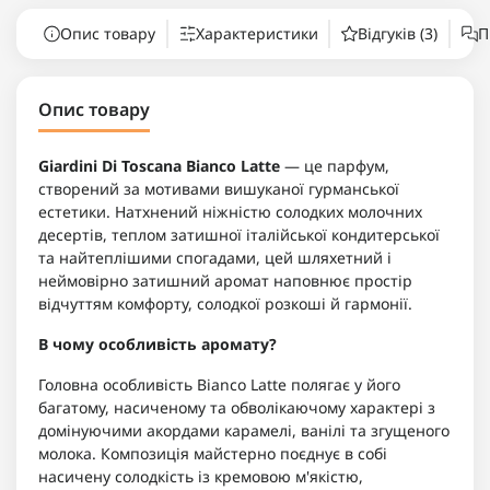
Опис товару
Характеристики
Відгуків (3)
П
Опис товару
Giardini Di Toscana Bianco Latte
— це парфум,
створений за мотивами вишуканої гурманської
естетики. Натхнений ніжністю солодких молочних
десертів, теплом затишної італійської кондитерської
та найтеплішими спогадами, цей шляхетний і
неймовірно затишний аромат наповнює простір
відчуттям комфорту, солодкої розкоші й гармонії.
В чому особливість аромату?
Головна особливість Bianco Latte полягає у його
багатому, насиченому та обволікаючому характері з
домінуючими акордами карамелі, ванілі та згущеного
молока. Композиція майстерно поєднує в собі
насичену солодкість із кремовою м'якістю,