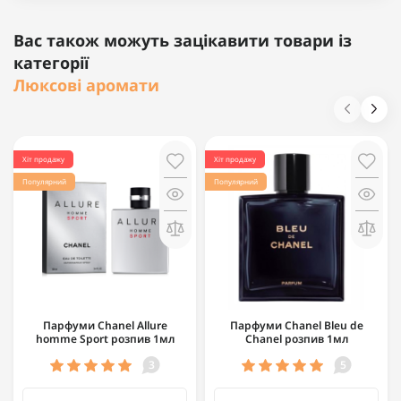
Вас також можуть зацікавити товари із
категорії
Люксові аромати
Хіт продажу
Хіт продажу
Популярний
Популярний
Парфуми Chanel Allure
Парфуми Chanel Bleu de
homme Sport розпив 1мл
Chanel розпив 1мл
3
5