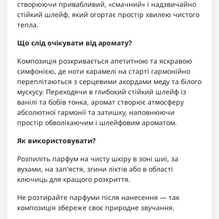
створюючи привабливий, «смачний» і надзвичайно
стійкий шлейф, який огортає простір хвилею чистого
тепла.
Що слід очікувати від аромату?
Композиція розкривається апетитною та яскравою
симфонією, де ноти карамелі на старті гармонійно
переплітаються з серцевими акордами меду та білого
мускусу. Переходячи в глибокий стійкий шлейф із
ванілі та бобів тонка, аромат створює атмосферу
абсолютної гармонії та затишку, наповнюючи
простір обволікаючим і шлейфовим ароматом.
Як використовувати?
Розпиліть парфум на чисту шкіру в зоні шиї, за
вухами, на зап'ястя, згини ліктів або в області
ключиць для кращого розкриття.
Не розтирайте парфуми після нанесення — так
композиція збереже своє природне звучання.