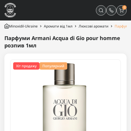
0
Minoxidil-Ukraine
Аромати від 1мл
Люксові аромати
Парфуми 
Парфуми Armani Acqua di Gio pour homme
розпив 1мл
Хіт продажу
Популярний