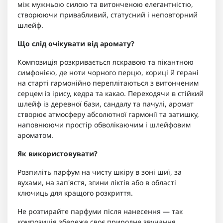
між мужньою силою та витонченою елегантністю,
створюючи привабливий, статусний і неповторний
шлейф.
Що слід очікувати від аромату?
Композиція розкривається яскравою та пікантною
симфонією, де ноти чорного перцю, кориці й герані
на старті гармонійно переплітаються з витонченим
серцем із ірису, кедра та какао. Переходячи в стійкий
шлейф із деревної бази, сандалу та пачулі, аромат
створює атмосферу абсолютної гармонії та затишку,
наповнюючи простір обволікаючим і шлейфовим
ароматом.
Як використовувати?
Розпиліть парфум на чисту шкіру в зоні шиї, за
вухами, на зап'ястя, згини ліктів або в області
ключиць для кращого розкриття.
Не розтирайте парфуми після нанесення — так
композиція збереже своє природне звучання.