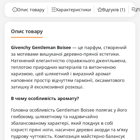
Опис товару
Характеристики
Відгуків (1)
П
Опис товару
Givenchy Gentleman Boisee
— це парфум, створений
за мотивами вишуканої деревно-пряної естетики.
Натхнений елегантністю справжнього джентльмена,
теплотою природних матеріалів та витонченою
харизмою, цей шляхетний і виразний аромат
наповнює простір відчуттям гармонії, оксамитового
затишку й ексклюзивної розкоші.
В чому особливість аромату?
Головна особливість Gentleman Boisee полягає у його
глибокому, шляхетному та надзвичайно
збалансованому характері, який поєднує в собі
іскристі пряні ноти, насичені деревні акорди та м'яку
пудрову чуттєвість. Композиція майстерно балансує