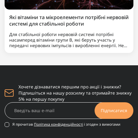
Які вітаміни та мікроелементи потрібні нервовій
системі для стабільної роботи
Для стабільної роботи нервовій системі потрібні
насамперед вітаміни групи B, які беруть участь у
передачі нервових імпульсів і виробленні енергії. Не
менш важливими є магній, що допомагає знижувати
нервову збудливість і підтримує баланс між
збудженням та ..
Хочете дізнаватися першим про акції і знижки?
Підпишіться на нашу розсилку та отримайте знижку
5% на першу покупку
Підписатися
Я прочитав
Політика конфіденційності
і згоден з вимогами