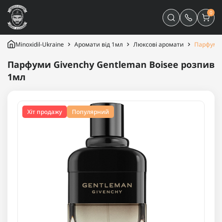
0
Minoxidil-Ukraine
Аромати від 1мл
Люксові аромати
Парфуми 
Парфуми Givenchy Gentleman Boisee розпив
1мл
Хіт продажу
Популярний