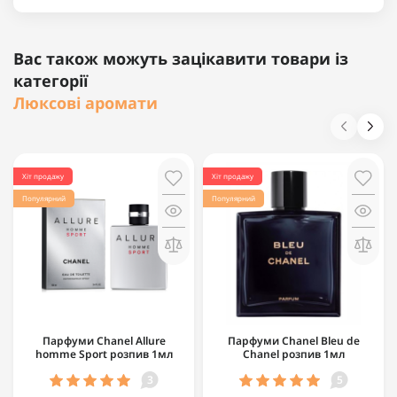
Вас також можуть зацікавити товари із
категорії
Люксові аромати
Хіт продажу
Хіт продажу
Популярний
Популярний
Парфуми Chanel Allure
Парфуми Chanel Bleu de
homme Sport розпив 1мл
Chanel розпив 1мл
3
5