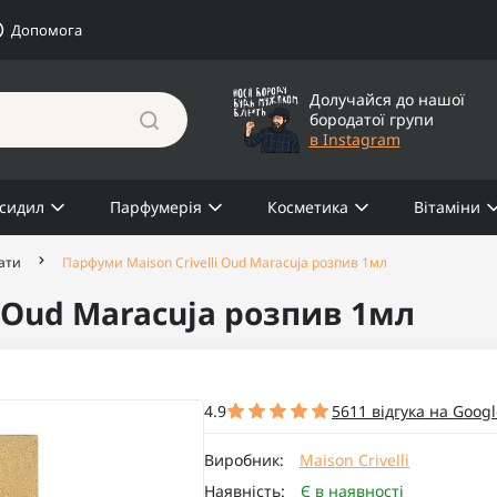
Допомога
Долучайся до нашої
бородатої групи
в Instagram
сидил
Парфумерія
Косметика
Вітаміни
ати
Парфуми Maison Crivelli Oud Maracuja розпив 1мл
 Oud Maracuja розпив 1мл
4.9
5611 відгука на Googl
Виробник:
Maison Crivelli
Наявність:
Є в наявності