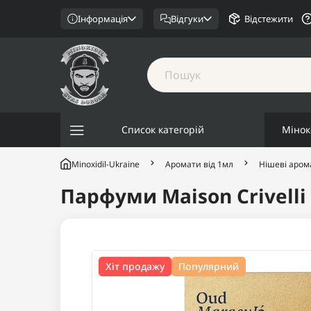
Інформація
Відгуки
Відстежити
Список категорій
Мінок
Minoxidil-Ukraine
Аромати від 1мл
Нішеві аром
Парфуми Maison Crivelli
Хіт продажу
Популярний