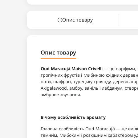
Опис товару
Опис товару
Oud Maracujá Maison Crivelli
— це парфуми, 
тропічних фруктів і глибиною східних дерев
ноти, шафран, турецьку троянду, дерево агар (
Akigalawood, амбру, ваніль і лабданум, ство
амброве звучання.
В чому особливість аромату
Головна особливість Oud Maracujá — це сміл
темним, глибоким і розкішним характером уд