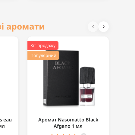
і аромати
Хіт продажу
Хіт пр
Популярний
Попул
s eau
Аромат Nasomatto Black
мл
Afgano 1 мл