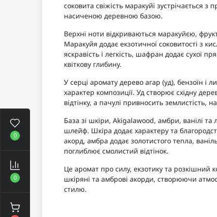
соковита свіжість маракуйї зустрічається з
насиченою деревною базою.
Верхні ноти відкриваються маракуйєю, фру
Маракуйя додає екзотичної соковитості з ки
яскравість і легкість, шафран додає сухої п
квіткову глибину.
У серці аромату дерево агар (уд), бензоїн і 
характер композиції. Уд створює східну дере
відтінку, а пачулі привносить землистість, на
База зі шкіри, Akigalawood, амбри, ванілі т
шлейф. Шкіра додає характеру та благородс
0
акорд, амбра додає золотистого тепла, вані
поглиблює смолистий відтінок.
Це аромат про силу, екзотику та розкішний кон
0
шкіряні та амброві акорди, створюючи атмосф
стилю.