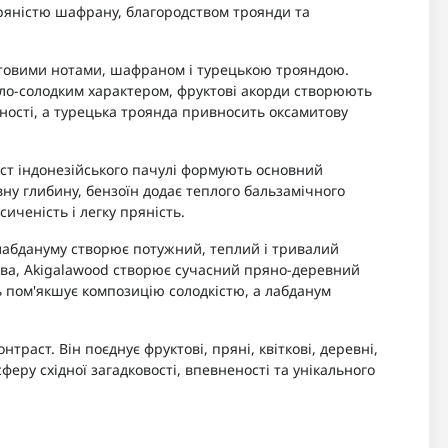
 пряністю шафрану, благородством троянди та
ктовими нотами, шафраном і турецькою трояндою.
сло-солодким характером, фруктові акорди створюють
ряності, а турецька троянда привносить оксамитову
лист індонезійського пачулі формують основний
вну глибину, бензоїн додає теплого бальзамічного
сиченість і легку пряність.
а лабдануму створює потужний, теплий і тривалий
тва, Akigalawood створює сучасний пряно-деревний
ль пом'якшує композицію солодкістю, а лабданум
траст. Він поєднує фруктові, пряні, квіткові, деревні,
еру східної загадковості, впевненості та унікального