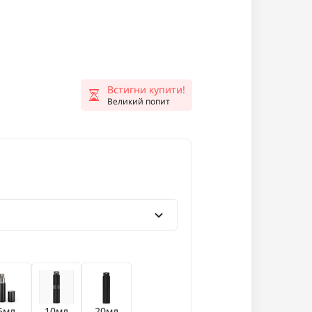
Встигни купити!
Великий попит
5мл
10мл
20мл