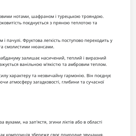
товими нотами, шафраном і турецькою трояндою.
оковитість поєднується з пряною теплотою та
м і пачулі. Фруктова легкість поступово переходить у
 та смолистими нюансами.
а лабдануму залишає насичений, теплий і виразний
жується ванільною м'якістю та амбровим теплом.
силу характеру та незвичайну гармонію. Він поєднує
юючи атмосферу загадковості, глибини та сучасної
а вухами, на зап'ястя, згини ліктів або в області
ак композиція збереже своє природне звучання.