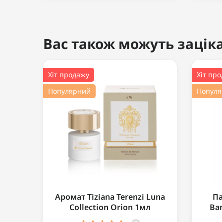
Вас також можуть заціка
Хіт продажу
Хіт пр
Популярний
Попул
Аромат Tiziana Terenzi Luna
Па
Collection Orion 1мл
Ba