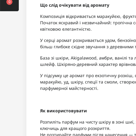
0
Що слід очікувати від аромату
Композиція відкривається маракуйєю, фрук
Початок яскравий і незвичайний: тропічна с
квітковою елегантністю.
У серці аромат розкривається удом, бензоїно
більш глибоке східне звучання з деревними
База зі шкіри, Akigalawood, амбри, ванілі т
шлейф. Шкіряно-деревний характер врівнова
У підсумку це аромат про екзотичну розкіш, 
маракуйю, уд, шкіру, спеції та смоли, створ
парфумерної майстерності.
Як використовувати
Розпиліть парфум на чисту шкіру в зоні шиї, з
ключиць для кращого розкриття.
Не розтирайте парфуми після нанесення — т