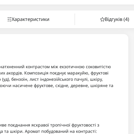
Характеристики
Відгуків (4)
натхненний контрастом між екзотичною соковитістю
них акордів. Композиція поєднує маракуйю, фруктові
уд), бензоїн, лист індонезійського пачулі, шкіру,
рюючи насичене фруктове, східне, деревне, шкіряне та
иве поєднання яскравої тропічної фруктовості з
а та шкіри. Аромат побудований на контрасті: