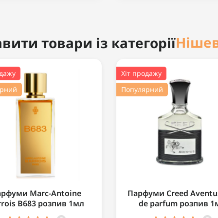
Нішев
вити товари із категорії
одажу
Хіт продажу
ярний
Популярний
рфуми Marc-Antoine
Парфуми Creed Aventu
rrois B683 розпив 1мл
de parfum розпив 1