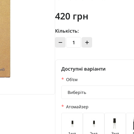
420 грн
Кількість:
Доступні варіанти
*
Об'єм
Виберіть
*
Атомайзер
1мл
2мл
3мл