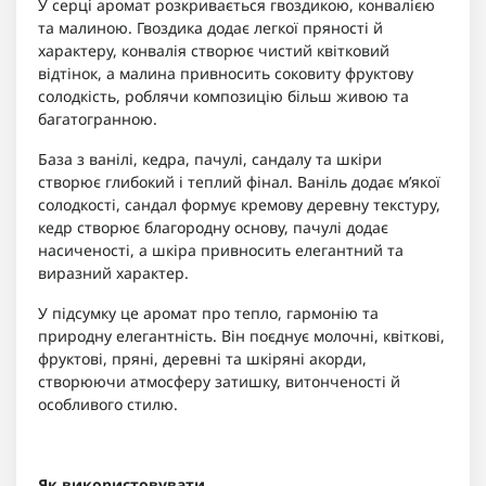
У серці аромат розкривається гвоздикою, конвалією
та малиною. Гвоздика додає легкої пряності й
характеру, конвалія створює чистий квітковий
відтінок, а малина привносить соковиту фруктову
солодкість, роблячи композицію більш живою та
багатогранною.
База з ванілі, кедра, пачулі, сандалу та шкіри
створює глибокий і теплий фінал. Ваніль додає м’якої
солодкості, сандал формує кремову деревну текстуру,
кедр створює благородну основу, пачулі додає
насиченості, а шкіра привносить елегантний та
виразний характер.
У підсумку це аромат про тепло, гармонію та
природну елегантність. Він поєднує молочні, квіткові,
фруктові, пряні, деревні та шкіряні акорди,
створюючи атмосферу затишку, витонченості й
особливого стилю.
Як використовувати