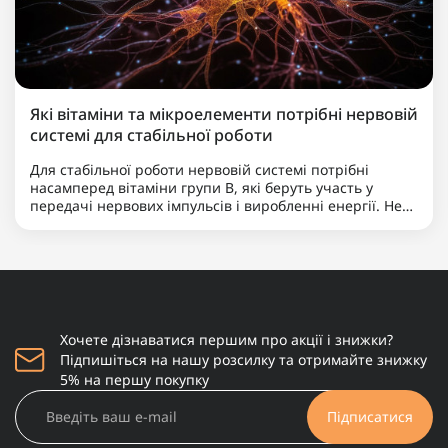
Які вітаміни та мікроелементи потрібні нервовій
системі для стабільної роботи
Для стабільної роботи нервовій системі потрібні
насамперед вітаміни групи B, які беруть участь у
передачі нервових імпульсів і виробленні енергії. Не
менш важливими є магній, що допомагає знижувати
нервову збудливість і підтримує баланс між
збудженням та ..
Хочете дізнаватися першим про акції і знижки?
Підпишіться на нашу розсилку та отримайте знижку
5% на першу покупку
Підписатися