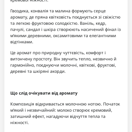
Гвоздика, конвалія та малина формують серце
аромату, де пряна квітковість поєднується зі свіжістю
та легкою фруктовою солодкістю. Ваніль, кедр,
пачулі, сандал і шкіра створюють насичений фінал із
м’якими деревними, оксамитовими та елегантними
відтінками.
Це аромат про природну чуттєвість, комфорт і
витончену простоту. Він звучить тепло, незвично й
гармонійно, поєднуючи молочні, квіткові, фруктові,
деревні та шкіряні акорди.
Що слід очікувати від аромату
Композиція відкривається молочною нотою. Початок
м’який і незвичайний: молоко створює кремовий,
затишний ефект, нагадуючи відчуття тепла та
ніжності.