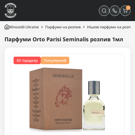
0
Minoxidil-Ukraine
Парфуми на розпив
Нішеві парфуми на розпив
Парфуми Orto Parisi Seminalis розпив 1мл
Хіт продажу
Популярний