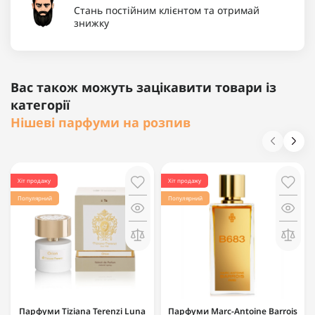
Стань постійним клієнтом та отримай
знижку
Вас також можуть зацікавити товари із
категорії
Нішеві парфуми на розпив
Хіт продажу
Хіт продажу
Популярний
Популярний
Парфуми Tiziana Terenzi Luna
Парфуми Marc-Antoine Barrois