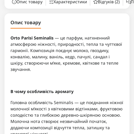
Опис товару
Характеристики
Відгуків (2)
П
Опис товару
Orto Parisi Seminalis
— це парфум, натхненний
атмосферою ніжності, природності, тепла та чуттєвої
гармонії. Композиція поєднує молоко, гвоздику,
конвалію, малину, ваніль, кедр, пачулі, сандал і
шкіру, створюючи м’яке, кремове, квіткове та тепле
звучання.
В чому особливість аромату
Головна особливість Seminalis — це поєднання ніжної
молочної м’якості з квітковими відтінками, фруктовою
солодкістю та глибокою деревно-шкіряною основою.
Молочна нота створює незвичайний початок,
додаючи композиції відчуття тепла, затишку та
кремової ніжності.