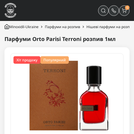
0
Minoxidil-Ukraine
Парфуми на розпив
Нішеві парфуми на розпив
Парфуми Orto Parisi Terroni розпив 1мл
Хіт продажу
Популярний