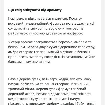
Що слід очікувати від аромату
Композиція відкривається малиною. Початок
яскравий і незвичайний: фруктова нота додає легкої
солодкості та свіжості, створюючи контраст із
майбутньою глибокою деревною атмосферою.
У серці аромат розкривається березою, амброю та
бензоїном. Береза додає сухого деревного характеру,
амбра створює теплий і м’який відтінок, а бензоїн
привносить смолисту солодкість із затишним, майже
бальзамічним звучанням.
База з дерева гуаяк, ветиверу, кедра, мускусу, моху,
пачулі, бобів тонка та ванілі створює насичений і
тривалий фінал. Дерево гуаяк формує глибокий
деревний акорд, ветивер додає землистої свіжості,
кедр створює суху елегантність, мох і пачулі
підсилюють природну глибину, а ваніль і боби тонка