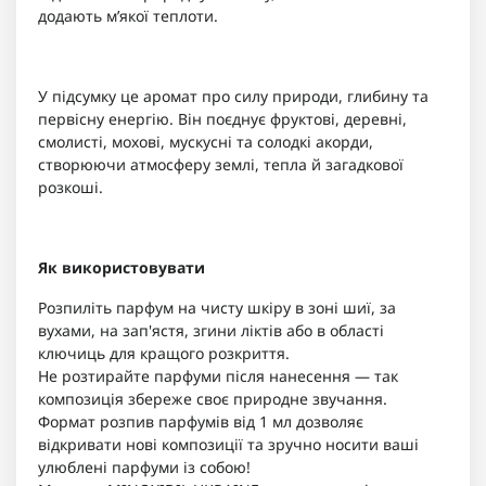
додають м’якої теплоти.
У підсумку це аромат про силу природи, глибину та
первісну енергію. Він поєднує фруктові, деревні,
смолисті, мохові, мускусні та солодкі акорди,
створюючи атмосферу землі, тепла й загадкової
розкоші.
Як використовувати
Розпиліть парфум на чисту шкіру в зоні шиї, за
вухами, на зап'ястя, згини ліктів або в області
ключиць для кращого розкриття.
Не розтирайте парфуми після нанесення — так
композиція збереже своє природне звучання.
Формат розпив парфумів від 1 мл дозволяє
відкривати нові композиції та зручно носити ваші
улюблені парфуми із собою!