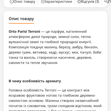
Опис товару
Характеристики
Відгуків (3)
П
Опис товару
Orto Parisi Terroni
— це парфум, натхненний
атмосферою дикої природи, земної сили, тепла
вулканічної землі та глибокої природної енергії.
Композиція поєднує малину, березу, амбру, бензоїн,
дерево гуаяк, ветивер, кедр, мускус, мох, пачулі, боби
тонка та ваніль, створюючи насичене, деревне,
смолисте та тепле звучання.
В чому особливість аромату
Головна особливість Terroni — це контраст між
яскравою фруктовою нотою та глибокою деревно-
смолистою основою. Малина створює незвичайний
початок із соковитим, трохи солодким відтінком, який
поступово переходить у більш темне, насичене та