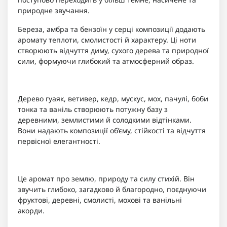
природне звучання.
Береза, амбра та бензоїн у серці композиції додають
аромату теплоти, смолистості й характеру. Ці ноти
створюють відчуття диму, сухого дерева та природної
сили, формуючи глибокий та атмосферний образ.
Дерево гуаяк, ветивер, кедр, мускус, мох, пачулі, боби
тонка та ваніль створюють потужну базу з
деревними, землистими й солодкими відтінками.
Вони надають композиції об’єму, стійкості та відчуття
первісної елегантності.
Це аромат про землю, природу та силу стихій. Він
звучить глибоко, загадково й благородно, поєднуючи
фруктові, деревні, смолисті, мохові та ванільні
акорди.