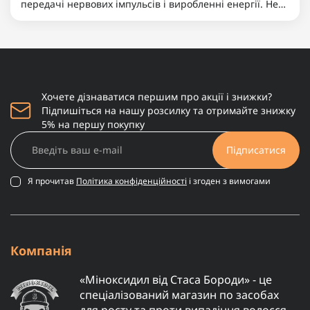
передачі нервових імпульсів і виробленні енергії. Не
менш важливими є магній, що допомагає знижувати
нервову збудливість і підтримує баланс між
збудженням та ..
Хочете дізнаватися першим про акції і знижки?
Підпишіться на нашу розсилку та отримайте знижку
5% на першу покупку
Підписатися
Я прочитав
Політика конфіденційності
і згоден з вимогами
Компанія
«Міноксидил від Стаса Бороди» - це
спеціалізований магазин по засобах
для росту та проти випадіння волосся