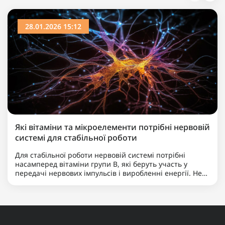
28.01.2026 15:12
Які вітаміни та мікроелементи потрібні нервовій
системі для стабільної роботи
Для стабільної роботи нервовій системі потрібні
насамперед вітаміни групи B, які беруть участь у
передачі нервових імпульсів і виробленні енергії. Не
менш важливими є магній, що допомагає знижувати
нервову збудливість і підтримує баланс між
збудженням та ..