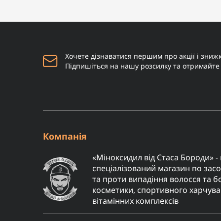
Флакон для парфумів з
0
розпилювачем та
подвижним корпусом - 3 мл
35 грн
Купити
Наш бородатий блог
28.01.2026 15:12