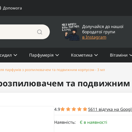
Допомога
Долучайся до нашої
бородатої групи
в Instagram
сидил
Парфумерія
Косметика
Вітаміни
ля парфумів з розпилювачем та подвижним корпусом - 3 мл
 розпилювачем та подвижним к
4.9
5611 відгука на Googl
Наявність:
Є в наявності