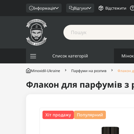
Інформація
Відгуки
Відстежити
Список категорій
Мінок
Minoxidil-Ukraine
Парфуми на розпив
Флакон д
Флакон для парфумів з
Хіт продажу
Популярний