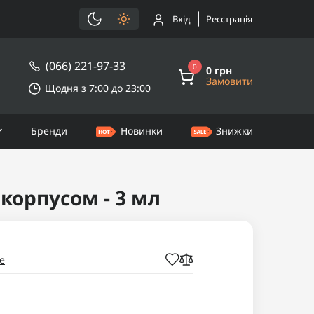
Вхід
Реєстрація
(066) 221-97-33
0
0 грн
Замовити
Щодня з 7:00 до 23:00
Бренди
Новинки
Знижки
орпусом - 3 мл
e