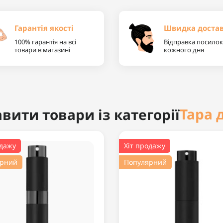
Гарантія якості
Швидка доста
100% гарантія на всі
Відправка посилок
товари в магазині
кожного дня
Тара 
вити товари із категорії
одажу
Хіт продажу
ярний
Популярний