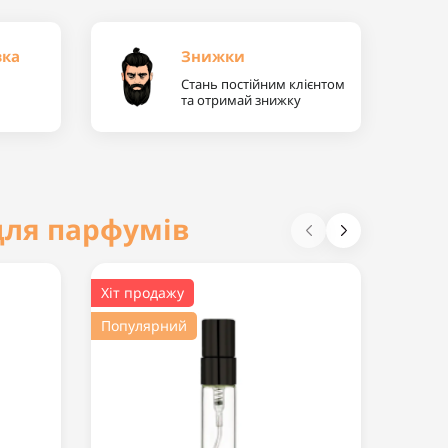
вка
Знижки
Стань постійним клієнтом
та отримай знижку
для парфумів
Хіт продажу
Хіт пр
Популярний
Попул