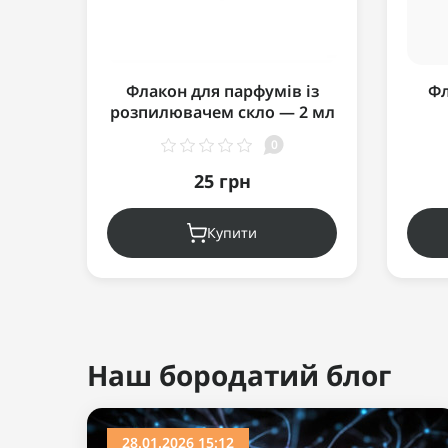
Флакон для парфумів із
Фл
розпилювачем скло — 2 мл
чорний (еко-спрей)
под
0
25 грн
Купити
Ви дивилися
Хіт продажу