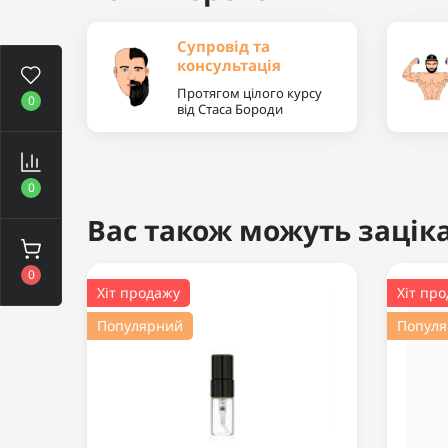
Супровід та
консультація
Протягом цілого курсу
0
від Стаса Бороди
0
Вас також можуть заціка
0
Хіт продажу
Хіт пр
Популярний
Попул