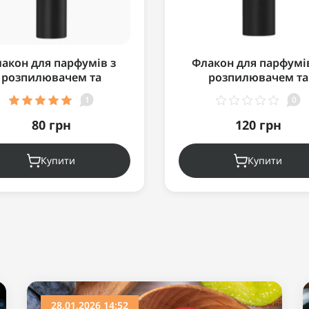
акон для парфумів з
Флакон для парфумів
розпилювачем та
розпилювачем та
вижним корпусом - 10
подвижним корпусом 
1
0
мл
80 грн
120 грн
Купити
Купити