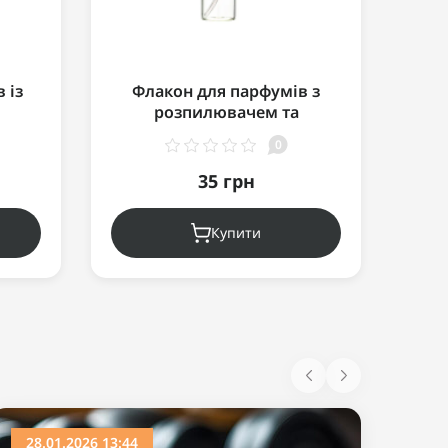
 із
Флакон для парфумів з
Ф
розпилювачем та
20мл
подвижним корпусом - 3 мл
подв
0
35 грн
Купити