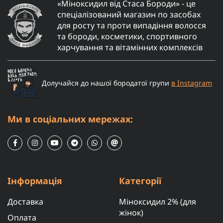
«Міноксидил від Стаса Бороди» - це
спеціалізований магазин по засобах
для росту та проти випадіння волосся
та бороди, косметики, спортивного
харчування та вітамінних комплексів
Долучайся до нашої бородатої групи
в Instagram
Ми в соціальних мережах:
Інформація
Категорії
Доставка
Міноксидил 2% (для
жінок)
Оплата