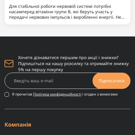
Для стабільної роботи нервовій системі потрібні
насамперед вітаміни групи B, які беруть участь у
передачі нервових імпульсів і виробленні енергії. Не
менш важливими є магній, що допомагає знижувати
нервову збудливість і підтримує баланс між
збудженням та ..
Хочете дізнаватися першим про акції і знижки?
Підпишіться на нашу розсилку та отримайте знижку
5% на першу покупку
Підписатися
Я прочитав
Політика конфіденційності
і згоден з вимогами
Компанія