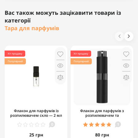
Вас також можуть зацікавити товари із
категорії
Тара для парфумів
Хіт продажу
Хіт продажу
Популярний
Популярний
Флакон для парфумів із
Флакон для парфумів з
розпилювачем скло — 2 мл
розпилювачем та
чорний (еко-спрей)
подвижним корпусом - 10 мл
0
1
25 грн
80 грн