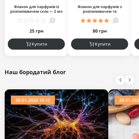
Флакон для парфумів із
Флакон для парфумів з
розпилювачем скло — 2 мл
розпилювачем та
чорний (еко-спрей)
подвижним корпусом - 10 мл
п
0
1
25 грн
80 грн
Купити
Купити
Наш бородатий блог
28.01.2026 15:12
28.01.202