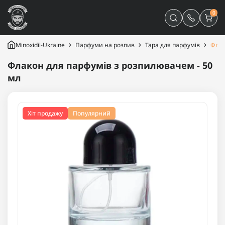
0
Minoxidil-Ukraine
Парфуми на розпив
Тара для парфумів
Флак
Флакон для парфумів з розпилювачем - 50
мл
Хіт продажу
Популярний