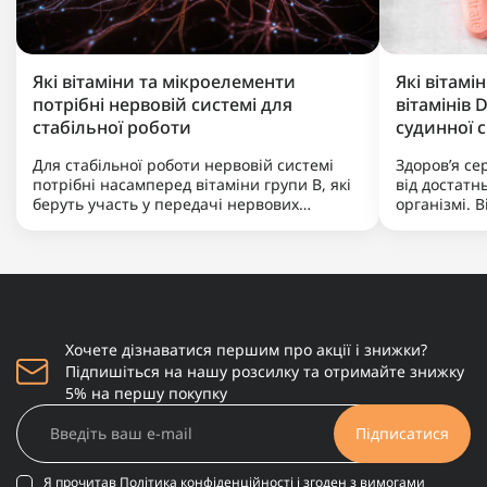
Які вітаміни та мікроелементи
Які вітамі
потрібні нервовій системі для
вітамінів D
стабільної роботи
судинної 
Для стабільної роботи нервовій системі
Здоров’я с
потрібні насамперед вітаміни групи B, які
від достатнь
беруть участь у передачі нервових
організмі. В
імпульсів і виробленні енергії. Не менш
артеріально
важливими є магній, що допомагає
нормальну р
знижувати нервову збудливість і підтримує
K допомага
баланс між збудженням та ..
кальцій, за
Хочете дізнаватися першим про акції і знижки?
Підпишіться на нашу розсилку та отримайте знижку
5% на першу покупку
Підписатися
Я прочитав
Політика конфіденційності
і згоден з вимогами