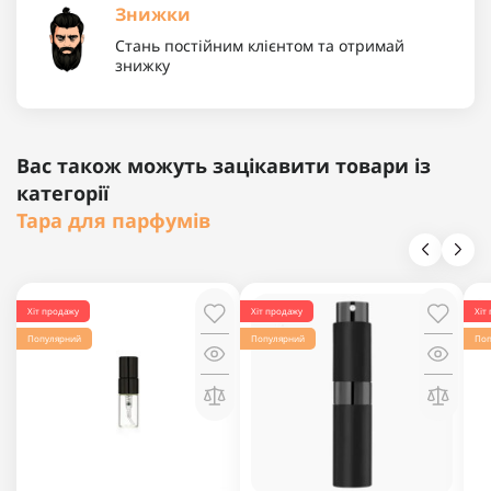
Знижки
Стань постійним клієнтом та отримай
знижку
Вас також можуть зацікавити товари із
категорії
Тара для парфумів
Хіт продажу
Хіт продажу
Хіт
Популярний
Популярний
Поп