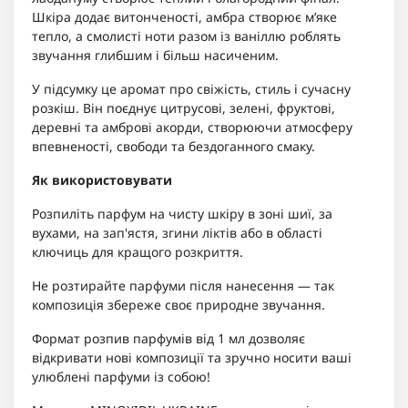
Шкіра додає витонченості, амбра створює м’яке
тепло, а смолисті ноти разом із ваніллю роблять
звучання глибшим і більш насиченим.
У підсумку це аромат про свіжість, стиль і сучасну
розкіш. Він поєднує цитрусові, зелені, фруктові,
деревні та амброві акорди, створюючи атмосферу
впевненості, свободи та бездоганного смаку.
Як використовувати
Розпиліть парфум на чисту шкіру в зоні шиї, за
вухами, на зап'ястя, згини ліктів або в області
ключиць для кращого розкриття.
Не розтирайте парфуми після нанесення — так
композиція збереже своє природне звучання.
Формат розпив парфумів від 1 мл дозволяє
відкривати нові композиції та зручно носити ваші
улюблені парфуми із собою!