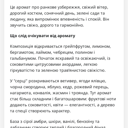
Це аромат про ранкове узбережжя, свіжий вітер,
дорогий костюм, сонячний день, зелені сади та
людину, яка випромінює впевненість і спокій. Він
звучить свіжо, дорого та гармонійно.
Що слід очікувати від аромату
Композиція відкривається грейпфрутом, лимоном,
бергамотом, лаймом, чебрецем, полином і
гальбанумом. Початок яскравий та освіжаючий, із
соковитими цитрусовими акордами, легкою
гіркуватістю та зеленою трав’янистою свіжістю.
У "серці" розкриваються ветивер, ягоди ялівцю,
чорна смородина, яблуко, кедр, рожевий перець,
нагармота, конвалія, жасмин і троянда. Тут аромат
стає більш складним і багатошаровим: фруктові ноти
додають соковитості, квіти — елегантності, а дерево
та спеції створюють характер.
База з сірої амбри, шкіри, ванілі, бензоїну та
лабдануму створює теплий і благородний фінал.