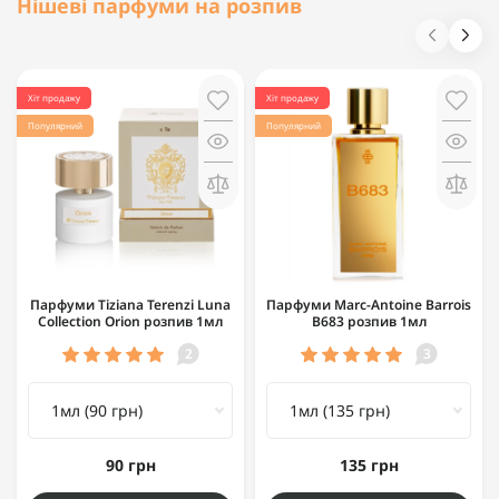
Нішеві парфуми на розпив
Хіт продажу
Хіт продажу
Популярний
Популярний
Парфуми Tiziana Terenzi Luna
Парфуми Marc-Antoine Barrois
Collection Orion розпив 1мл
B683 розпив 1мл
2
3
90 грн
135 грн