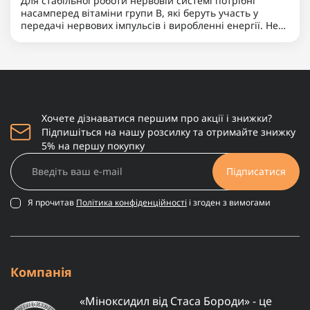
Для стабільної роботи нервовій системі потрібні
насамперед вітаміни групи B, які беруть участь у
передачі нервових імпульсів і виробленні енергії. Не
менш важливими є магній, що допомагає знижувати
нервову збудливість і підтримує баланс між
збудженням та ..
Хочете дізнаватися першим про акції і знижки?
Підпишіться на нашу розсилку та отримайте знижку
5% на першу покупку
Підписатися
Я прочитав
Політика конфіденційності
і згоден з вимогами
Компанія
«Міноксидил від Стаса Бороди» - це