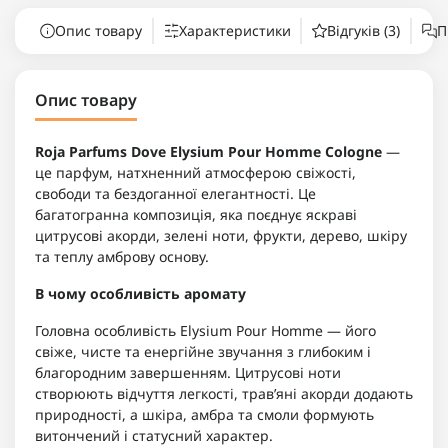
Опис товару
Характеристики
Відгуків (3)
П
Опис товару
Roja Parfums Dove Elysium Pour Homme Cologne
—
це парфум, натхненний атмосферою свіжості,
свободи та бездоганної елегантності. Це
багатогранна композиція, яка поєднує яскраві
цитрусові акорди, зелені ноти, фрукти, дерево, шкіру
та теплу амброву основу.
В чому особливість аромату
Головна особливість Elysium Pour Homme — його
свіже, чисте та енергійне звучання з глибоким і
благородним завершенням. Цитрусові ноти
створюють відчуття легкості, трав’яні акорди додають
природності, а шкіра, амбра та смоли формують
витончений і статусний характер.