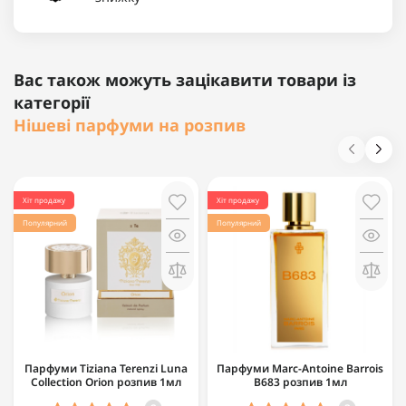
Вас також можуть зацікавити товари із
категорії
Нішеві парфуми на розпив
Хіт продажу
Хіт продажу
Популярний
Популярний
Парфуми Tiziana Terenzi Luna
Парфуми Marc-Antoine Barrois
Collection Orion розпив 1мл
B683 розпив 1мл