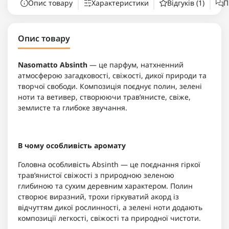
Опис товару
Характеристики
Відгуків (1)
П
Опис товару
Nasomatto Absinth
— це парфум, натхненний
атмосферою загадковості, свіжості, дикої природи та
творчої свободи. Композиція поєднує полин, зелені
ноти та ветивер, створюючи трав’янисте, свіже,
землисте та глибоке звучання.
В чому особливість аромату
Головна особливість Absinth — це поєднання гіркої
трав’янистої свіжості з природною зеленою
глибиною та сухим деревним характером. Полин
створює виразний, трохи гіркуватий акорд із
відчуттям дикої рослинності, а зелені ноти додають
композиції легкості, свіжості та природної чистоти.