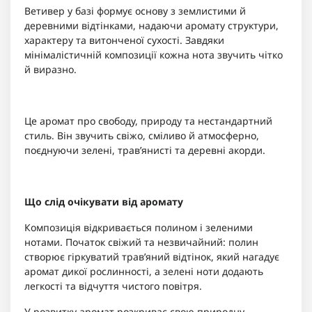
Ветивер у базі формує основу з землистими й
деревними відтінками, надаючи аромату структури,
характеру та витонченої сухості. Завдяки
мінімалістичній композиції кожна нота звучить чітко
й виразно.
Це аромат про свободу, природу та нестандартний
стиль. Він звучить свіжо, сміливо й атмосферно,
поєднуючи зелені, трав’янисті та деревні акорди.
Що слід очікувати від аромату
Композиція відкривається полином і зеленими
нотами. Початок свіжий та незвичайний: полин
створює гіркуватий трав’яний відтінок, який нагадує
аромат дикої рослинності, а зелені ноти додають
легкості та відчуття чистого повітря.
У розвитку аромат розкриває свою природну