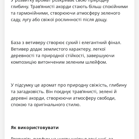
глибину. Трав’янисті акорди стають більш спокійними
та гармонійними, створюючи атмосферу зеленого
саду, лугу або свіжої рослинності після дощу.
База з ветиверу створює сухий і елегантний фінал.
Ветивер додає землистого характеру, легкої
деревності та природної стійкості, завершуючи
композицію витонченим зеленим шлейфом.
У підсумку це аромат про природну свіжість, глибину
та загадковість. Він поєднує трав’янисті, зелені й
деревні акорди, створюючи атмосферу свободи,
спокою та оригінального стилю.
Як використовувати
Розпиліть парфум на чисту шкіру в зоні шиї, за