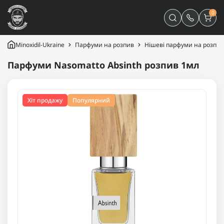
0
Minoxidil-Ukraine
Парфуми на розпив
Нішеві парфуми на розпив
Парфуми Nasomatto Absinth розпив 1мл
Хіт продажу
Популярний