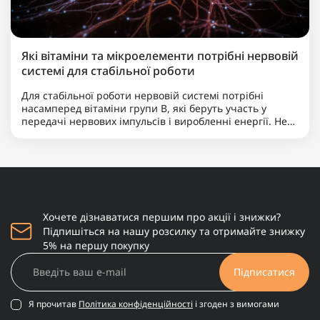
Які вітаміни та мікроелементи потрібні нервовій
системі для стабільної роботи
Для стабільної роботи нервовій системі потрібні
насамперед вітаміни групи B, які беруть участь у
передачі нервових імпульсів і виробленні енергії. Не
менш важливими є магній, що допомагає знижувати
нервову збудливість і підтримує баланс між
збудженням та ..
Хочете дізнаватися першим про акції і знижки?
Підпишіться на нашу розсилку та отримайте знижку
5% на першу покупку
Підписатися
Я прочитав
Політика конфіденційності
і згоден з вимогами