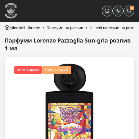
0
Minoxidil-Ukraine
Парфуми на розпив
Нішеві парфуми на розпив
Парфуми Lorenzo Pazzaglia Sun-gria розпив
1 мл
Хіт продажу
Популярний