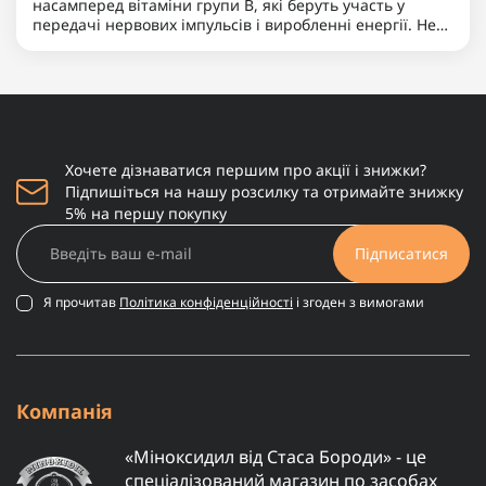
насамперед вітаміни групи B, які беруть участь у
передачі нервових імпульсів і виробленні енергії. Не
менш важливими є магній, що допомагає знижувати
нервову збудливість і підтримує баланс між
збудженням та ..
Хочете дізнаватися першим про акції і знижки?
Підпишіться на нашу розсилку та отримайте знижку
5% на першу покупку
Підписатися
Я прочитав
Політика конфіденційності
і згоден з вимогами
Компанія
«Міноксидил від Стаса Бороди» - це
спеціалізований магазин по засобах