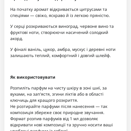
На початку аромат відкривається цитрусами та
спеціями — свіжо, яскраво й із легкою пряністю.
У серці розкриваються виноград, червоне вино та
фруктові ноти, створюючи насичений солодкий
акорд.
У фіналі ваніль, цукор, амбра, мускус і деревні ноти
залишають теплий, комфортний і довгий шлейф.
Як використовувати
Розпиліть парфум на чисту шкіру в зоні шиї, за
вухами, на зап'ястя, згини ліктів або в області
ключиць для кращого розкриття.
Не розтирайте парфуми після нанесення — так
композиція збереже своє природне звучання.
Формат розпив парфумів від 1 мл дозволяє
відкривати нові композиції та зручно носити ваші
улюблені парфуми із собою!