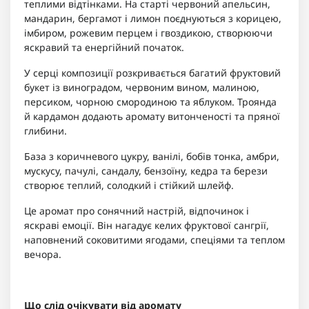
теплими відтінками. На старті червоний апельсин,
мандарин, бергамот і лимон поєднуються з корицею,
імбиром, рожевим перцем і гвоздикою, створюючи
яскравий та енергійний початок.
У серці композиції розкривається багатий фруктовий
букет із виноградом, червоним вином, малиною,
персиком, чорною смородиною та яблуком. Троянда
й кардамон додають аромату витонченості та пряної
глибини.
База з коричневого цукру, ванілі, бобів тонка, амбри,
мускусу, пачулі, сандалу, бензоїну, кедра та берези
створює теплий, солодкий і стійкий шлейф.
Це аромат про сонячний настрій, відпочинок і
яскраві емоції. Він нагадує келих фруктової сангрії,
наповнений соковитими ягодами, спеціями та теплом
вечора.
Що слід очікувати від аромату