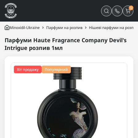
0
Minoxidil-Ukraine
Парфуми на розпив
Нішеві парфуми на розпив
Парфуми Haute Fragrance Company Devil's
Intrigue розпив 1мл
Хіт продажу
Популярний