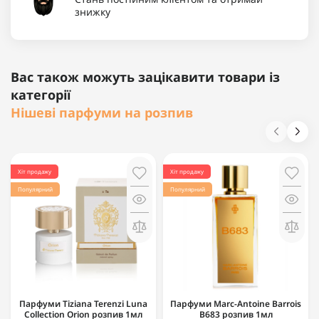
знижку
Вас також можуть зацікавити товари із
категорії
Нішеві парфуми на розпив
Хіт продажу
Хіт продажу
Популярний
Популярний
Парфуми Tiziana Terenzi Luna
Парфуми Marc-Antoine Barrois
Collection Orion розпив 1мл
B683 розпив 1мл