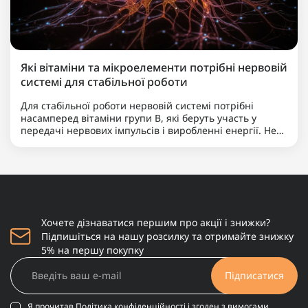
Які вітаміни та мікроелементи потрібні нервовій
системі для стабільної роботи
Для стабільної роботи нервовій системі потрібні
насамперед вітаміни групи B, які беруть участь у
передачі нервових імпульсів і виробленні енергії. Не
менш важливими є магній, що допомагає знижувати
нервову збудливість і підтримує баланс між
збудженням та ..
Хочете дізнаватися першим про акції і знижки?
Підпишіться на нашу розсилку та отримайте знижку
5% на першу покупку
Підписатися
Я прочитав
Політика конфіденційності
і згоден з вимогами