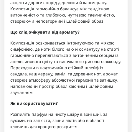
акценти дорогих порід деревини й кашмерану.
Композиція гармонійно балансує між тендітною
витонченістю та глибокою, чуттєвою таємничістю,
створюючи неповторний і шлейфовий образ.
Що слід очікувати від аромату?
Композиція розкривається інтригуючою та м'якою
симфонією, де ноти білого чаю й османтусу на старті
гармонійно переплітаються з витонченим серцем із
апельсинового цвіту та вишуканого рисового аккорду.
Переходячи в надзвичайно стійкий шлейф із
сандала, кашмерану, ванілі та деревних нот, аромат
створює атмосферу абсолютної гармонії та затишку,
наповнюючи простір обволікаючим і шлейфовим
звучанням.
Як використовувати?
Розпиліть парфум на чисту шкіру в зоні шиї, за
вухами, на зап'ястя, згини ліктів або в області
ключиць для кращого розкриття.