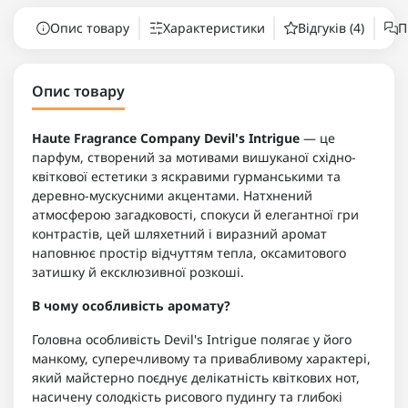
Опис товару
Характеристики
Відгуків (4)
П
Опис товару
Haute Fragrance Company Devil's Intrigue
— це
парфум, створений за мотивами вишуканої східно-
квіткової естетики з яскравими гурманськими та
деревно-мускусними акцентами. Натхнений
атмосферою загадковості, спокуси й елегантної гри
контрастів, цей шляхетний і виразний аромат
наповнює простір відчуттям тепла, оксамитового
затишку й ексклюзивної розкоші.
В чому особливість аромату?
Головна особливість Devil's Intrigue полягає у його
манкому, суперечливому та привабливому характері,
який майстерно поєднує делікатність квіткових нот,
насичену солодкість рисового пудингу та глибокі