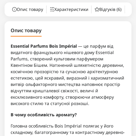
Опис товару
Характеристики
Відгуків (6)
П
Опис товару
Essential Parfums Bois Impérial
— це парфум від
видатного французького нішевого дому Essential
Parfums, створений культовим парфумером
Квентіном Бішем. Натхнений шляхетністю деревини,
космічною прозорістю та сучасною архітектурною
естетикою, цей яскравий, виразний і харизматичний
витвір ольфакторного мистецтва наповнює простір
відчуттям кришталевої свіжості, величі й
ексклюзивного комфорту, створюючи атмосферу
високого стилю та статусної розкоші.
В чому особливість аромату?
Головна особливість Bois Impérial полягає у його
складному, багатогранному та контрастному деревно-