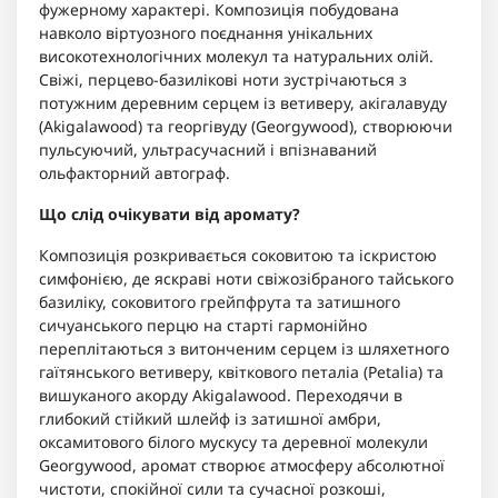
фужерному характері. Композиція побудована
навколо віртуозного поєднання унікальних
високотехнологічних молекул та натуральних олій.
Свіжі, перцево-базилікові ноти зустрічаються з
потужним деревним серцем із ветиверу, акігалавуду
(Akigalawood) та георгівуду (Georgywood), створюючи
пульсуючий, ультрасучасний і впізнаваний
ольфакторний автограф.
Що слід очікувати від аромату?
Композиція розкривається соковитою та іскристою
симфонією, де яскраві ноти свіжозібраного тайського
базиліку, соковитого грейпфрута та затишного
сичуанського перцю на старті гармонійно
переплітаються з витонченим серцем із шляхетного
гаїтянського ветиверу, квіткового петаліа (Petalia) та
вишуканого акорду Akigalawood. Переходячи в
глибокий стійкий шлейф із затишної амбри,
оксамитового білого мускусу та деревної молекули
Georgywood, аромат створює атмосферу абсолютної
чистоти, спокійної сили та сучасної розкоші,