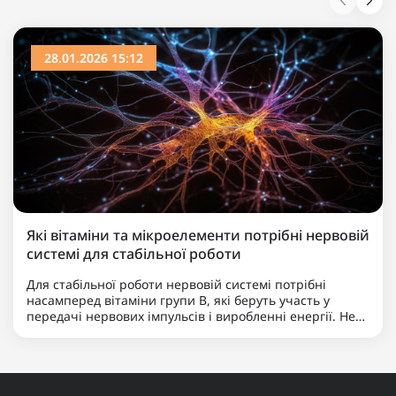
28.01.2026 15:12
Які вітаміни та мікроелементи потрібні нервовій
системі для стабільної роботи
Для стабільної роботи нервовій системі потрібні
насамперед вітаміни групи B, які беруть участь у
передачі нервових імпульсів і виробленні енергії. Не
менш важливими є магній, що допомагає знижувати
нервову збудливість і підтримує баланс між
збудженням та ..