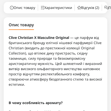
Опис товару
Характеристики
Відгуків (2)
П
Опис товару
Clive Christian X Masculine Original
— це парфум від
британського бренду елітної нішевої парфумерії Clive
Christian (входить до престижної колекції Original
Collection), що втілює дику пристрасть, східну
таємницю, силу природи та безкомпромісну
аристократичну мужність. Цей шляхетний і виразний
витвір високого ольфакторного мистецтва наповнює
простір відчуттям респектабельного комфорту,
створюючи атмосферу бездоганного стилю та високої
естетики.
В чому особливість аромату?