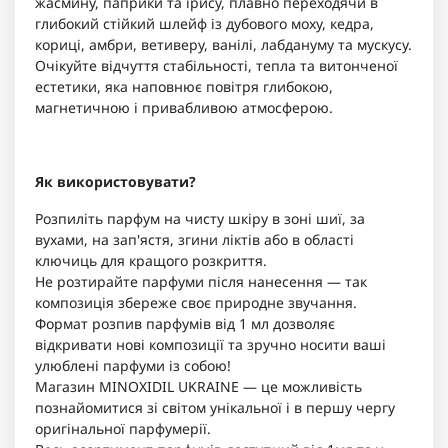
жасмину, паприки та ірису, плавно переходячи в
глибокий стійкий шлейф із дубового моху, кедра,
кориці, амбри, ветиверу, ванілі, лабдануму та мускусу.
Очікуйте відчуття стабільності, тепла та витонченої
естетики, яка наповнює повітря глибокою,
магнетичною і привабливою атмосферою.
Як використовувати?
Розпиліть парфум на чисту шкіру в зоні шиї, за
вухами, на зап'ястя, згини ліктів або в області
ключиць для кращого розкриття.
Не розтирайте парфуми після нанесення — так
композиція збереже своє природне звучання.
Формат розпив парфумів від 1 мл дозволяє
відкривати нові композиції та зручно носити ваші
улюблені парфуми із собою!
Магазин MINOXIDIL UKRAINE — це можливість
познайомитися зі світом унікальної і в першу чергу
оригінальної парфумерії.