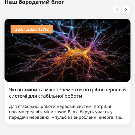
Наш бородатий блог
28.01.2026 15:12
Які вітаміни та мікроелементи потрібні нервовій
системі для стабільної роботи
Для стабільної роботи нервовій системі потрібні
насамперед вітаміни групи B, які беруть участь у
передачі нервових імпульсів і виробленні енергії. Не
менш важливими є магній, що допомагає знижувати
нервову збудливість і підтримує баланс між
збудженням та ..