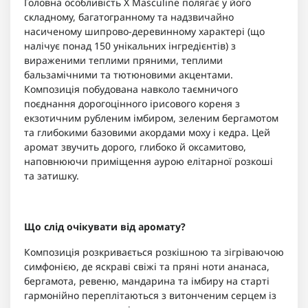
Головна особливість X Masculine полягає у його
складному, багатогранному та надзвичайно
насиченому шипрово-деревинному характері (що
налічує понад 150 унікальних інгредієнтів) з
вираженими теплими пряними, теплими
бальзамічними та тютюновими акцентами.
Композиція побудована навколо таємничого
поєднання дорогоцінного ірисового кореня з
екзотичним рубленим імбиром, зеленим бергамотом
та глибокими базовими акордами моху і кедра. Цей
аромат звучить дорого, глибоко й оксамитово,
наповнюючи приміщення аурою елітарної розкоші
та затишку.
Що слід очікувати від аромату?
Композиція розкривається розкішною та зігріваючою
симфонією, де яскраві свіжі та пряні ноти ананаса,
бергамота, ревеню, мандарина та імбиру на старті
гармонійно переплітаються з витонченим серцем із