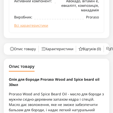
Активний компонент:
Авокадо, вітамін е,
евкаліпт, композиція,
макадамія
Виробник:
Proraso
Всі характеристики
Опис товару
Характеристики
Відгуків (0)
П
Опис товару
Олія для бороди Proraso Wood and Spice beard oil
30мл
Proraso Wood and Spice Beard Oil - масло для бороди з
мужнім східно-деревним запахом кедра і спецій.
Масло дає зволоження, яке не зможе забезпечити
бальзам для бороди, і надає легкий натуральний