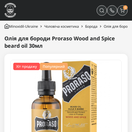
0
Minoxidil-Ukraine
Чоловіча косметика
Борода
Олія для бороди
Олія для бороди Proraso Wood and Spice
beard oil 30мл
Хіт продажу
Популярний