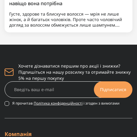
навіщо вона потрібна
Густе, здорове та блискуче волосся — мрія не лише
жінок, а й багатьох чоловіків. Проте часто чоловічий
догляд за волоссям обмежується лише шампунем.
Якщо ви хочете вивести свою зачіску на новий рівень,
надати їй доглянутого вигляду та вирішити такі
пробле..
Хочете дізнаватися першим про акції і знижки?
Підпишіться на нашу розсилку та отримайте знижку
5% на першу покупку
Підписатися
Я прочитав
Політика конфіденційності
і згоден з вимогами
Компанія