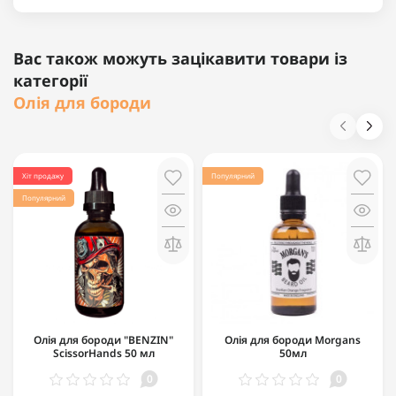
Вас також можуть зацікавити товари із
категорії
Олія для бороди
Хіт продажу
Популярний
Популярний
Олія для бороди "BENZIN"
Олія для бороди Morgans
ScissorHands 50 мл
50мл
0
0