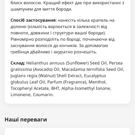
блиск волоссю. Кращий ефект дає при використанні з
шампунем для миття бороди.
Спосіб застосування:
нанесіть кілька крапель на
долоню (кількість варіюється в залежності від
повноти, довжини і структури вашої бороди).
Рівномірно розподіліть по бороді, починаючи від
заснування волосся до кінчиків. За допомогою
гребінця дбайливо і акуратно розчешіть.
Склад:
Helianthus annuus (Sunflower) Seed Oil, Persea
gratissima (Avocado) Oil, Macadamia ternifolia Seed Oil,
Juglans regia (Walnut) Shell Extract, Eucalyptus
globulus Leaf Oil, Parfum (Fragrance), Menthol,
Tocopheryl Acetate, BHT, Alpha-Isomethyl Ionone,
Limonene, Coumarin.
Наші переваги