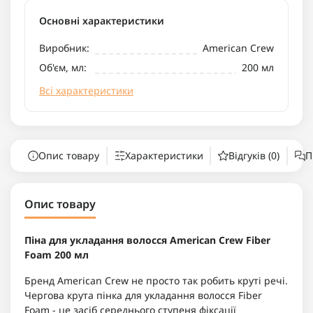
Основні характеристики
Виробник:
American Crew
Об'єм, мл:
200 мл
Всі характеристики
Опис товару
Характеристики
Відгуків (0)
П
Опис товару
Піна для укладання волосся American Crew Fiber
Foam 200 мл
Бренд American Crew не просто так робить круті речі.
Чергова крута пінка для укладання волосся Fiber
Foam - це засіб середнього ступеня фіксації