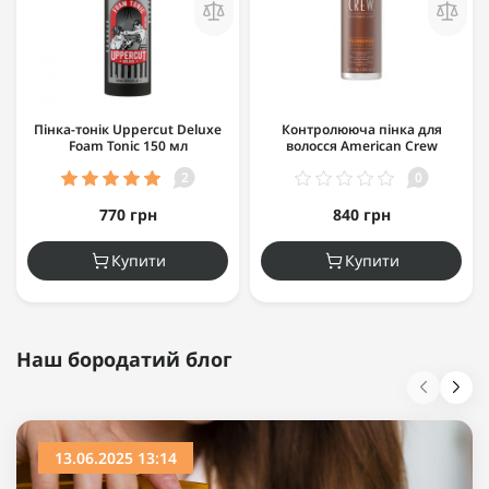
Пінка-тонік Uppercut Deluxe
Контролююча пінка для
Foam Tonic 150 мл
волосся American Crew
Techseries Control Foam 200
2
0
мл
770 грн
840 грн
Купити
Купити
Наш бородатий блог
13.06.2025 13:14