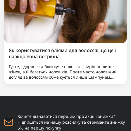
Як користуватися оліями для волосся: що це і
навіщо вона потрібна
Густе, здорове та блискуче волосся — мрія не лише
жінок, а й багатьох чоловіків. Проте часто чоловічий
догляд за волоссям обмежується лише шампунем.
Якщо ви хочете вивести свою зачіску на новий рівень,
надати їй доглянутого вигляду та вирішити такі
пробле..
Хочете дізнаватися першим про акції і знижки?
Підпишіться на нашу розсилку та отримайте знижку
5% на першу покупку