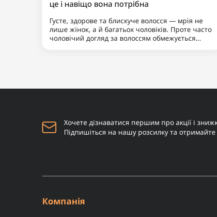
Матова глина для
1
укладання волосся TM
PerfomeN Matte Clay "KING"
460 грн
90мл
Купити
Наш бородатий блог