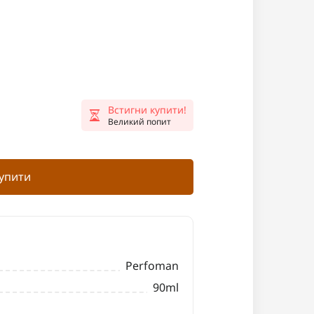
Встигни купити!
Великий попит
упити
Perfoman
90ml