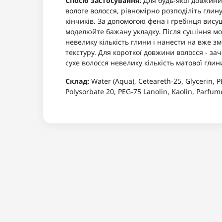
Спосіб застосування:
Для будь-якої довжини 
вологе волосся, рівномірно розподіліть глину
кінчиків. За допомогою фена і гребінця вису
моделюйте бажану укладку. Після сушіння м
невелику кількість глини і нанести на вже зм
текстуру. Для короткої довжини волосся - за
сухе волосся невелику кількість матової гли
Склад:
Water (Aqua), Ceteareth-25, Glycerin, 
Polysorbate 20, PEG-75 Lanolin, Kaolin, Parfum