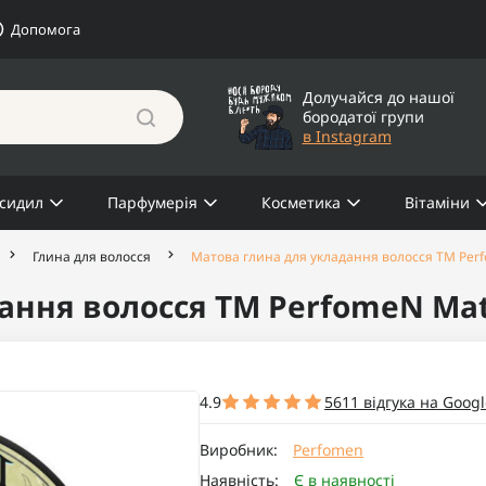
Допомога
Долучайся до нашої
бородатої групи
в Instagram
сидил
Парфумерія
Косметика
Вітаміни
Глина для волосся
Матова глина для укладання волосся TM Perf
ання волосся TM PerfomeN Mat
4.9
5611 відгука на Googl
Виробник:
Perfomen
Наявність:
Є в наявності