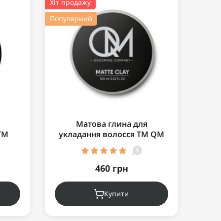
Хіт продажу
Хіт пр
Популярний
Попул
Матова глина для
TM
укладання волосся ТМ QM
укл
KING"
"Matte Clay" 100мл
1
460 грн
Купити