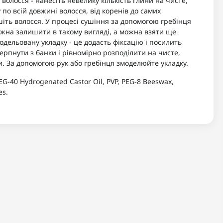
волосся - нанесіть невелику кількість глини на чисте,
 по всій довжині волосся, від коренів до самих
шіть волосся. У процесі сушіння за допомогою гребінця
ожна залишити в такому вигляді, а можна взяти ще
одельовану укладку - це додасть фіксацію і посилить
черпнути з банки і рівномірно розподілити на чисте,
ни. За допомогою рук або гребінця змоделюйте укладку.
PEG-40 Hydrogenated Castor Oil, PVP, PEG-8 Beeswax,
es.