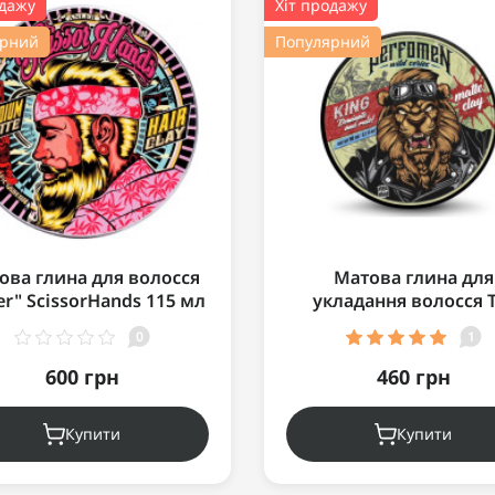
одажу
Хіт продажу
ярний
Популярний
ова глина для волосся
Матова глина для
er" ScissorHands 115 мл
укладання волосся 
PerfomeN Matte Clay "
0
1
90мл
600 грн
460 грн
Купити
Купити