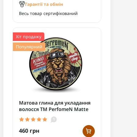
Гарантії та обмін
Весь товар сертифікований
Хіт продажу
Популярний
Матова глина для укладання
волосся TM PerfomeN Matte
Clay "KING" 90мл
1
460 грн