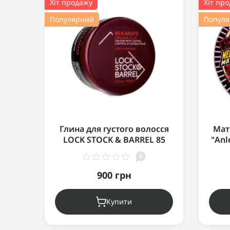
Хіт продажу
Хіт пр
Популярний
Попул
Глина для густого волосся
Мат
LOCK STOCK & BARREL 85
"Anl
КARATS ORIGINAL CLAY 100 г
0
900 грн
Купити