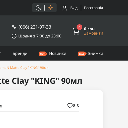
Вхід
Реєстрація
(066) 221-97-33
0
0 грн
Замовити
Щодня з 7:00 до 23:00
Бренди
Новинки
Знижки
omeN Matte Clay "KING" 90мл
te Clay "KING" 90мл
e