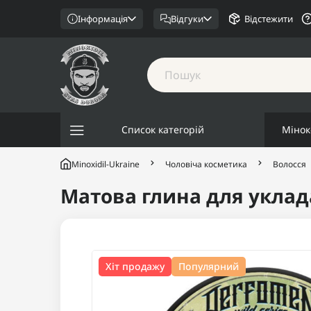
Інформація
Відгуки
Відстежити
Список категорій
Мінок
Minoxidil-Ukraine
Чоловіча косметика
Волосся
Матова глина для уклад
Хіт продажу
Популярний