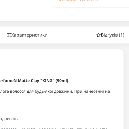
Характеристики
Відгуків (1)
rfomeN Matte Clay "KING" (90ml)
логе волосся для будь-якої довжини. При нанесенні на
р, ревінь.