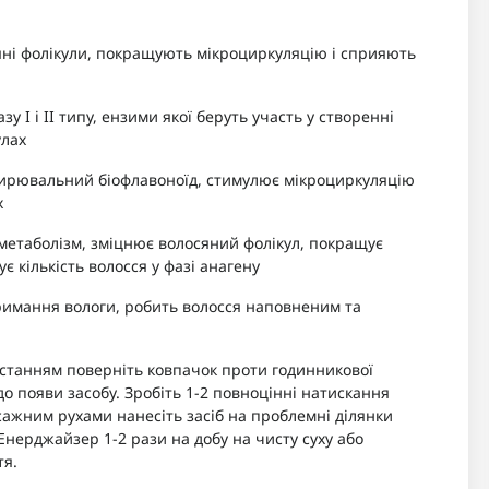
сяні фолікули, покращують мікроциркуляцію і сприяють
у І і ІІ типу, ензими якої беруть участь у створенні
улах
зширювальний біофлавоноїд, стимулює мікроциркуляцію
х
 метаболізм, зміцнює волосяний фолікул, покращує
ує кількість волосся у фазі анагену
римання вологи, робить волосся наповненим та
танням поверніть ковпачок проти годинникової
 до появи засобу. Зробіть 1-2 повноцінні натискання
ажним рухами нанесіть засіб на проблемні ділянки
Енерджайзер 1-2 рази на добу на чисту суху або
тя.