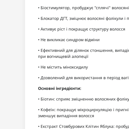
• Біостимулятор, пробуджує "сплячі" волосян
• Блокатор ДГТ, зміцнює волосяні фолікули 
• Активує ріст і покращує структуру волосся
• Не викликає синдром відміни
• Ефективний для ділянок стоншення, випадін
при вогнищевій алопеції
• Не містить міноксидилу
• Дозволений для використання в період вагі
Основні інгредієнти:
• Біотин: сприяє зміцненню волосяних фолік
• Кофеїн: покращує мікроциркуляцію і пригні
зменшує випадіння волосся
• Екстракт Стовбурових Клітин Яблука: пробу