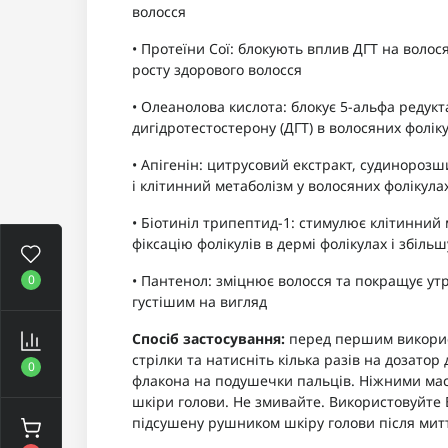
волосся
• Протеїни Сої: блокують вплив ДГТ на воло
росту здорового волосся
• Олеанолова кислота: блокує 5-альфа редуктаз
дигідротестостерону (ДГТ) в волосяних фолік
• Апігенін: цитрусовий екстракт, судиноро
і клітинний метаболізм у волосяних фолікула
• Біотиніл трипептид-1: стимулює клітинний
фіксацію фолікулів в дермі фолікулах і збільш
0
• Пантенол: зміцнює волосся та покращує ут
густішим на вигляд
Спосіб застосування:
перед першим викорис
стрілки та натисніть кілька разів на дозатор
0
флакона на подушечки пальців. Ніжними мас
шкіри голови. Не змивайте. Використовуйте 
підсушену рушником шкіру голови після мит