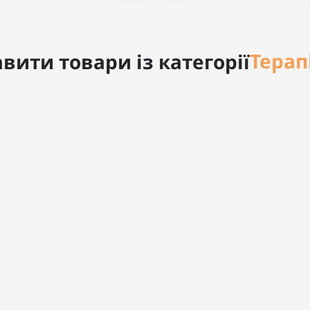
Терап
вити товари із категорії