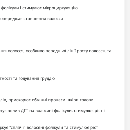
і фолікули і стимулює мікроциркуляцію
і попереджає стоншення волосся
ня волосся, особливо передньої лінії росту волосся, та
тності та годування груддю
улів, прискорює обмінні процеси шкіри голови
чує вплив ДГТ на волосяні фолікули, стимулює ріст і
джує "сплячі" волосяні фолікули та стимулює ріст