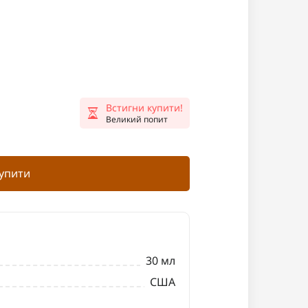
Встигни купити!
Великий попит
упити
30 мл
США