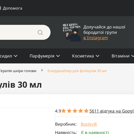
Допомога
Долучайся до нашої
бородатої групи
в Instagram
сидил
Парфумерія
Косметика
Вітаміни
Терапія шкіри голови
Енерджайзер для фолікулів 30 мл
лів 30 мл
4.9
5611 відгука на Googl
Виробник:
Bosley®
Наявність:
Є в наявності