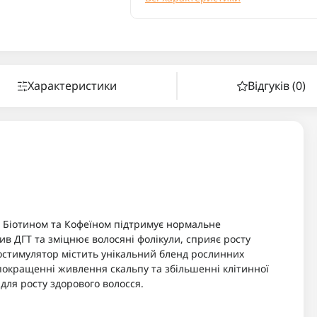
Характеристики
Відгуків (0)
з Біотином та Кофеїном підтримує нормальне
ив ДГТ та зміцнює волосяні фолікули, сприяє росту
іостимулятор містить унікальний бленд рослинних
у покращенні живлення скальпу та збільшенні клітинної
ля росту здорового волосся.