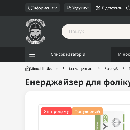
Інформація
Відгуки
Відстежити
Список категорій
Мінок
Minoxidil-Ukraine
Космацевтика
Bosley®
Енерджайзер для фоліку
Хіт продажу
Популярний