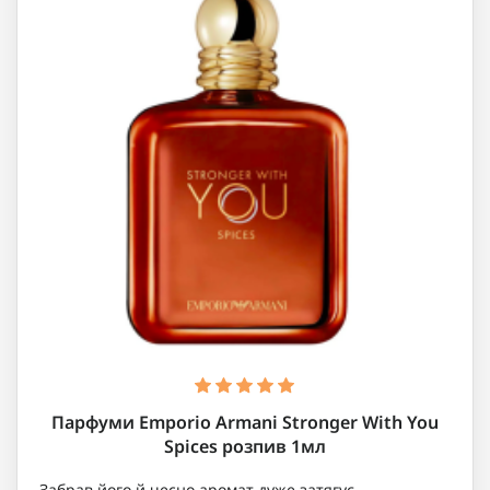
Парфуми Emporio Armani Stronger With You
Spices розпив 1мл
Забрав його й чесно аромат дуже затягує