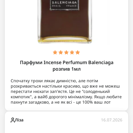
Парфуми Incense Perfumum Balenciaga
розпив 1мл
Спочатку трохи лякає димністю, але потім
розкривається настільки красиво, що вже не можеш
перестати нюхати зап'ястя. Це не "солоденький
компотик", а вайб дорогого мінімалізму. Якщо любите
пахнути загадково, а не як всі - це 100% ваш лот
Ліза
16.07.2026