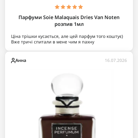
Парфуми Soie Malaquais Dries Van Noten
розпив 1мл
Ціна трішки кусається, але цей парфум того коштує)
Вже тричі спитали в мене чим я пахну
Анна
16.07.2026