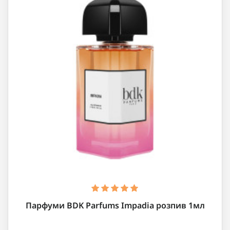
Парфуми BDK Parfums Impadia розпив 1мл