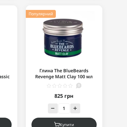
Популярний
Глина The BlueBeards
assic
Revenge Matt Clay 100 мл
0
825 грн
Купити