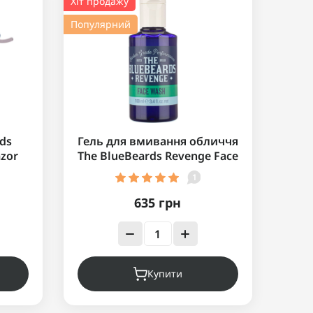
Хіт продажу
Популярний
rds
Гель для вмивання обличчя
azor
The BlueBeards Revenge Face
Wash 100 мл
1
635 грн
Купити