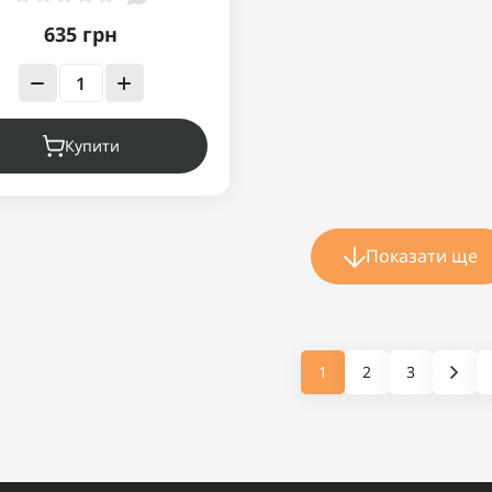
635 грн
Купити
Показати ще
1
2
3