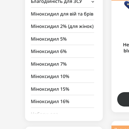
Благодійність для ЗСУ
Аксесуари для косметики
Міноксидил для вій та брів
Міноксидил 2% (для жінок)
Міноксидил 5%
Не
bl
Міноксидил 6%
Міноксидил 7%
Міноксидил 10%
Міноксидил 15%
Міноксидил 16%
Набори для
вирощування волосся та
бороди