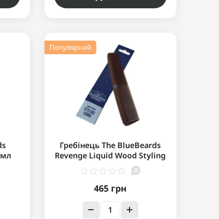
Популярний
ds
Гребінець The BlueBeards
 мл
Revenge Liquid Wood Styling
Comb
0
465 грн