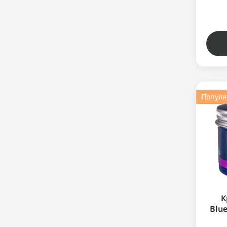
Попул
К
Blue
S