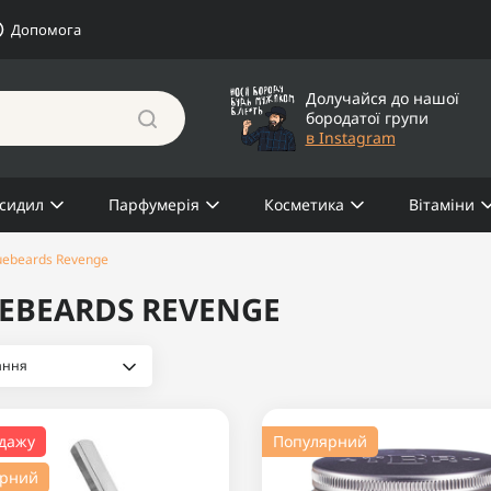
Допомога
Долучайся до нашої
бородатої групи
в Instagram
сидил
Парфумерія
Косметика
Вітаміни
uebeards Revenge
EBEARDS REVENGE
одажу
Популярний
ярний