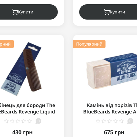
Купити
Купити
ярний
Популярний
бінець для бороди The
Камінь від порізів T
eBeards Revenge Liquid
BlueBeards Revenge 
d Beard and Mo' Comb
Block 75 г
0
0
430 грн
675 грн