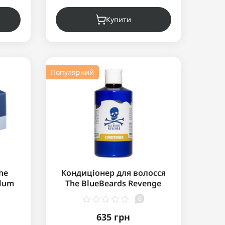
Купити
Популярний
he
Кондиціонер для волосся
Alum
The BlueBeards Revenge
Conditioner 300 мл
0
635 грн