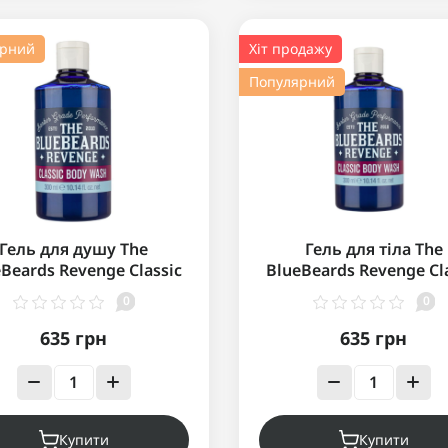
ярний
Хіт продажу
Популярний
Гель для душу The
Гель для тіла The
Beards Revenge Classic
BlueBeards Revenge Cl
Body Wash 300 мл
Body Wash 300 мл
0
0
635 грн
635 грн
Купити
Купити