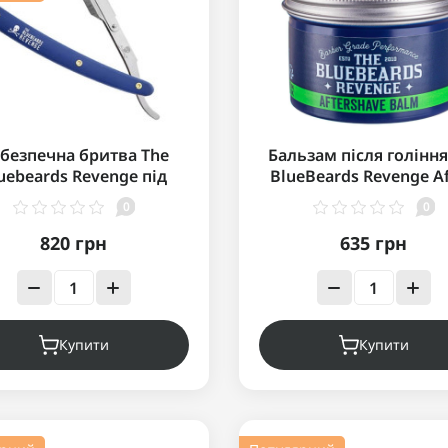
безпечна бритва The
Бальзам після гоління
uebeards Revenge під
BlueBeards Revenge Af
половинку лез
Shave Balm 100 мл
0
0
820 грн
635 грн
Купити
Купити