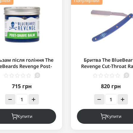
ярний
Популярний
ьзам після гоління The
Бритва The BlueBea
eBeards Revenge Post-
Revenge Cut-Throat R
Shave Balm 150 мл
0
0
715 грн
820 грн
Купити
Купити