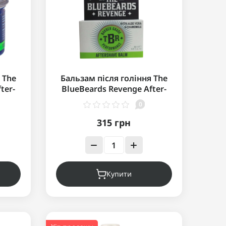
 The
Бальзам після гоління The
ter-
BlueBeards Revenge After-
Shave Balm 30 мл
0
315 грн
Купити