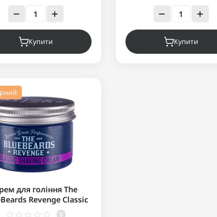
Купити
Купити
ярний
рем для гоління The
Beards Revenge Classic
having Cream 100 мл
0