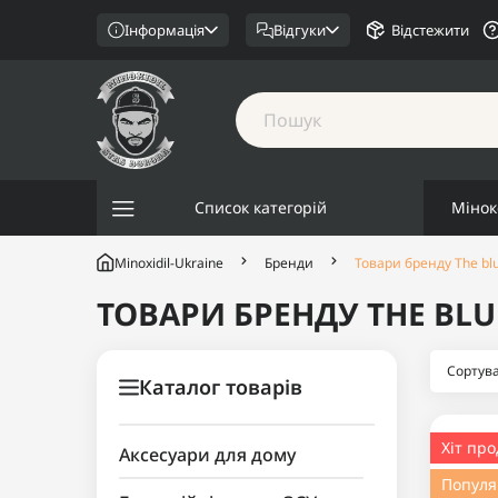
Інформація
Відгуки
Відстежити
Список категорій
Мінок
Minoxidil-Ukraine
Бренди
Товари бренду The bl
ТОВАРИ БРЕНДУ THE BLU
Каталог товарів
Хіт пр
Аксесуари для дому
Попул