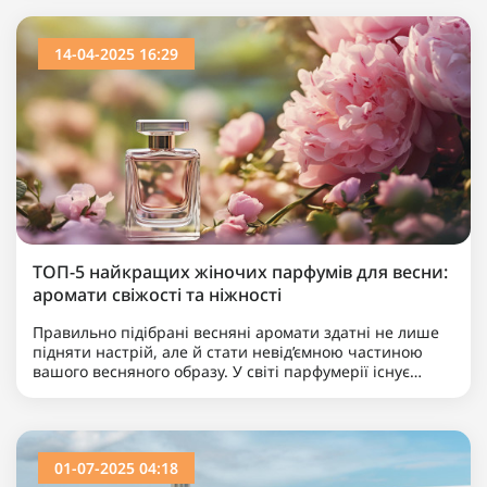
14-04-2025 16:29
ТОП-5 найкращих жіночих парфумів для весни:
аромати свіжості та ніжності
Правильно підібрані весняні аромати здатні не лише
підняти настрій, але й стати невід’ємною частиною
вашого весняного образу. У світі парфумерії існує
безліч композицій, але як зорієнтуватися та обрат..
01-07-2025 04:18