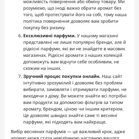
можливість повернення або обміну товару. Ми
розуміємо, що іноді важко обрати аромат без
того, щоб протестувати його на собі, тому наша
політика повернення дозволяє вам зробити
покупку без ризику.
Ексклюзивні парфуми.
У нашому магазині
представлені не лише популярні бренди, але й
рідкісні парфуми, які ви не знайдете в масових
магазинах. Рідкісні аромати з наших колекцій
допоможуть вам відчути себе особливим, не
схожим на інших.
Зручний процес покупки онлайн.
Наш сайт
інтуїтивно зрозумілий і дозволяє без проблем
вибирати, замовляти і отримувати парфуми, не
виходячи з дому. Ви можете знайти всі потрібні
вам продукти за допомогою фільтрів за типом
аромату, брендом, ціною чи іншим критерієм.
Це дозволяє швидко знайти саме ті весняні
парфуми, які підходять вам найкраще.
Вибір весняних парфумів — це важливий крок, адже
аромат може стати невід’ємною частиною вашого