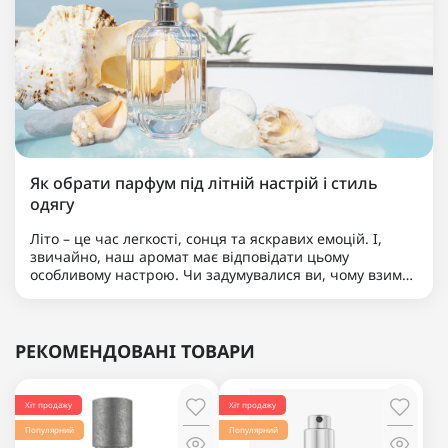
Як обрати парфум під літній настрій і стиль
одягу
Літо – це час легкості, сонця та яскравих емоцій. І,
звичайно, наш аромат має відповідати цьому
особливому настрою. Чи задумувалися ви, чому взимку
хочеться теплого, обволікаючого парфуму, а влітку ми..
РЕКОМЕНДОВАНІ ТОВАРИ
Хіт продажу
Хіт продажу
Популярний
Популярний