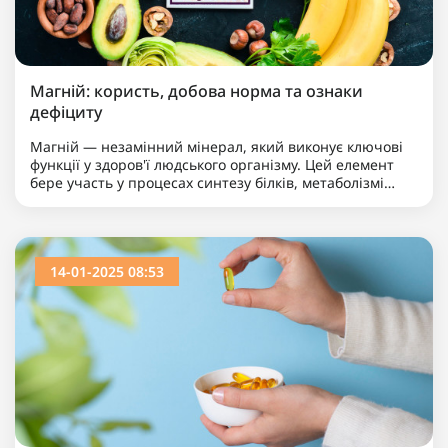
Магній: користь, добова норма та ознаки
дефіциту
Магній — незамінний мінерал, який виконує ключові
функції у здоров'ї людського організму. Цей елемент
бере участь у процесах синтезу білків, метаболізмі
енергії, роботі нервової системи та підтри..
14-01-2025 08:53