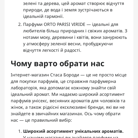
зелені та дерева, цей аромат створює відчуття
природи, де вода і земля зустрічаються в
ідеальній гармонії.
Парфуми ORTO PARISI VIRIDE
— ідеальні для
любителів більш природних і свіжих ароматів. З
нотами моху, деревини і квітів, вони занурюють
у атмосферу зеленої весни, пробуджуючи
відчуття легкості й радості.
Чому варто обрати нас
Інтернет-магазин Стаса Бороди — це не просто місце
для покупки парфумів, це справжня парфумерна
лабораторія, яка допомагає кожному знайти свій
ідеальний аромат. Ми надаємо широкий асортимент
парфумів унісекс, весняних ароматів для чоловіків та
жінок, а також рідкісні ексклюзивні бренди, які ви не
знайдете в звичайних магазинах. Ось чому обрати
нас — це правильний вибір:
Широкий асортимент унікальних ароматів.
У нашому магазині ви знайдете парфуми на