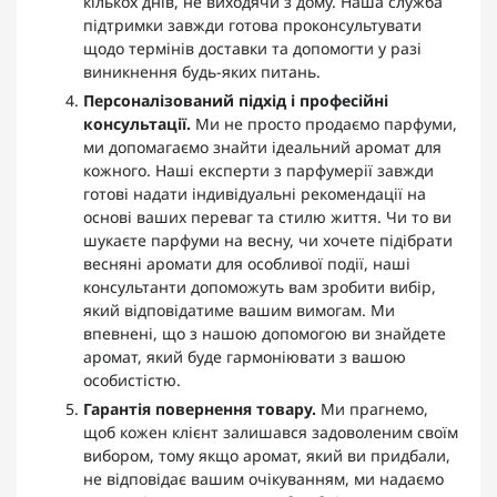
кількох днів, не виходячи з дому. Наша служба
підтримки завжди готова проконсультувати
щодо термінів доставки та допомогти у разі
виникнення будь-яких питань.
Персоналізований підхід і професійні
консультації.
Ми не просто продаємо парфуми,
ми допомагаємо знайти ідеальний аромат для
кожного. Наші експерти з парфумерії завжди
готові надати індивідуальні рекомендації на
основі ваших переваг та стилю життя. Чи то ви
шукаєте парфуми на весну, чи хочете підібрати
весняні аромати для особливої події, наші
консультанти допоможуть вам зробити вибір,
який відповідатиме вашим вимогам. Ми
впевнені, що з нашою допомогою ви знайдете
аромат, який буде гармоніювати з вашою
особистістю.
Гарантія повернення товару.
Ми прагнемо,
щоб кожен клієнт залишався задоволеним своїм
вибором, тому якщо аромат, який ви придбали,
не відповідає вашим очікуванням, ми надаємо