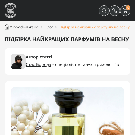
0
Minoxidil-Ukraine
Блог
Підбірка найкращих парфумів на весну
ПІДБІРКА НАЙКРАЩИХ ПАРФУМІВ НА ВЕСНУ
Автор статті
Стас Борода
- спеціаліст в галузі трихології з
багаторічним досвідом, засновник компаній
“Minoxidil-Ukraine”, “Minoxidilia”.