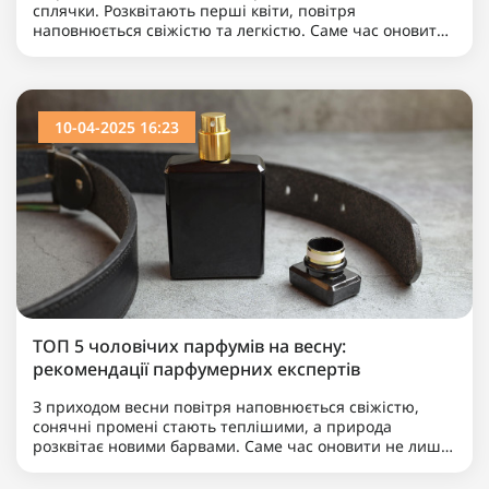
сплячки. Розквітають перші квіти, повітря
наповнюється свіжістю та легкістю. Саме час оновити
не лише гардероб, але й парфумерну колекцію.
Весняні а..
10-04-2025 16:23
ТОП 5 чоловічих парфумів на весну:
рекомендації парфумерних експертів
З приходом весни повітря наповнюється свіжістю,
сонячні промені стають теплішими, а природа
розквітає новими барвами. Саме час оновити не лише
гардероб, а й парфумерний арсенал. Адже правильно
підібра..