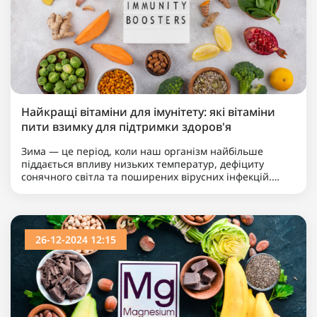
Найкращі вітаміни для імунітету: які вітаміни
пити взимку для підтримки здоров'я
Зима — це період, коли наш організм найбільше
піддається впливу низьких температур, дефіциту
сонячного світла та поширених вірусних інфекцій.
Ослаблення імунітету в цей час стає звичним явищем
для баг..
26-12-2024 12:15