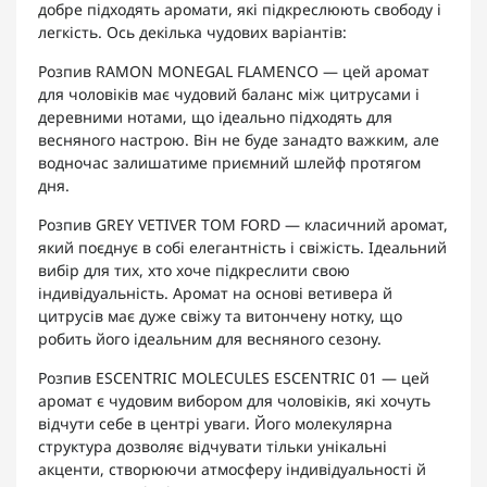
добре підходять аромати, які підкреслюють свободу і
легкість. Ось декілька чудових варіантів:
Розпив RAMON MONEGAL FLAMENCO
— цей аромат
для чоловіків має чудовий баланс між цитрусами і
деревними нотами, що ідеально підходять для
весняного настрою. Він не буде занадто важким, але
водночас залишатиме приємний шлейф протягом
дня.
Розпив GREY VETIVER TOM FORD
— класичний аромат,
який поєднує в собі елегантність і свіжість. Ідеальний
вибір для тих, хто хоче підкреслити свою
індивідуальність. Аромат на основі ветивера й
цитрусів має дуже свіжу та витончену нотку, що
робить його ідеальним для весняного сезону.
Розпив ESCENTRIC MOLECULES ESCENTRIC 01
— цей
аромат є чудовим вибором для чоловіків, які хочуть
відчути себе в центрі уваги. Його молекулярна
структура дозволяє відчувати тільки унікальні
акценти, створюючи атмосферу індивідуальності й