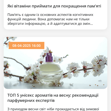
Які вітаміни приймати для покращення пам'яті
Пам'ять є одним із основних аспектів когнітивних
функцій людини. Вона допомагає нам не тільки
зберігати інформацію, а й адаптуватися до змін
навколишнього світу. Кожен з нас хоча б раз відчував
трудно..
08-04-2025 16:00
ТОП 5 унісекс ароматів на весну: рекомендації
парфумерних експертів
З приходом весни світ ніби прокидається від зимової