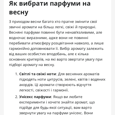
Як вибрати парфуми на
весну
З приходом весни багато хто прагне змінити свої
звичні аромати на більш легкі, свіжі й природні.
Весняні парфуми повинні бути ненав’язливими, але
водночас виразними, адже вони не повинні
перебивати атмосферу розцвітання навколо, а лише
гармонійно доповнювати її. Вибір аромату залежить
від ваших особистих вподобань, але є кілька
основних критеріїв, на які варто звертати увагу при
підборі аромату на весну.
Світлі та свіжі ноти
: Для весняних ароматів
підходять ноти цитрусів, зелені, квітів і водяних
акордів. Ці аромати створюють відчуття
легкості, свіжості і гармонії.
Унісекс парфуми
: Якщо ви любите
експерименти і хочете знайти аромат, що
підійде для будь-якої ситуації, вам варто
звернути увагу на парфуми унісекс. Вони