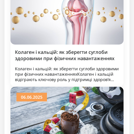
Колаген і кальцій: як зберегти суглоби
здоровими при фізичних навантаженнях
Колаген і кальцій: як зберегти суглоби здоровими
при фізичних навантаженняхКолаген і кальцій
відіграють ключову роль у підтримці здоров’я
суглобів, особливо при фізичних навантаженнях.
Колаген забезпе..
06.06.2025