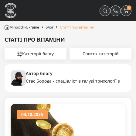
0
Minoxidil-Ukraine
Блог
Статті про вітаміни
СТАТТІ ПРО ВІТАМІНИ
Категорії блогу
Список категорій
Автор блогу
Стас Борода
- спеціаліст в галузі трихології з
багаторічним досвідом, засновник компаній
“Minoxidil-Ukraine”, “Minoxidilia”.
03.10.2025