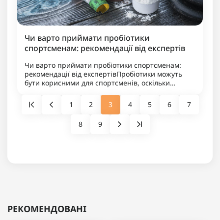
Чи варто приймати пробіотики
спортсменам: рекомендації від експертів
Чи варто приймати пробіотики спортсменам:
рекомендації від експертівПробіотики можуть
бути корисними для спортсменів, оскільки
підтримують здоров’я кишківника, імунітет та
покращують засвоєння поживни..
1
2
3
4
5
6
7
8
9
РЕКОМЕНДОВАНІ