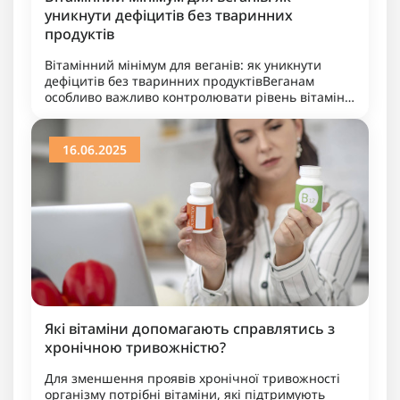
уникнути дефіцитів без тваринних
продуктів
Вітамінний мінімум для веганів: як уникнути
дефіцитів без тваринних продуктівВеганам
особливо важливо контролювати рівень вітамінів
B12, D, заліза, йоду та омега-3 жирних кислот, які
здебільшого містя..
16.06.2025
Які вітаміни допомагають справлятись з
хронічною тривожністю?
Для зменшення проявів хронічної тривожності
організму потрібні вітаміни, які підтримують