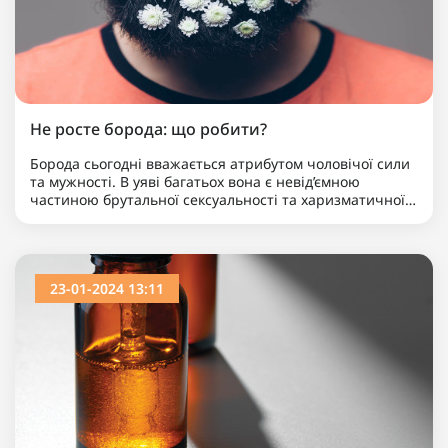
Не росте борода: що робити?
Борода сьогодні вважається атрибутом чоловічої сили
та мужності. В уяві багатьох вона є невід’ємною
частиною брутальної сексуальності та харизматичної
привабливості сучасного альфа-самця. Тому не дивн..
23-01-2024 13:11