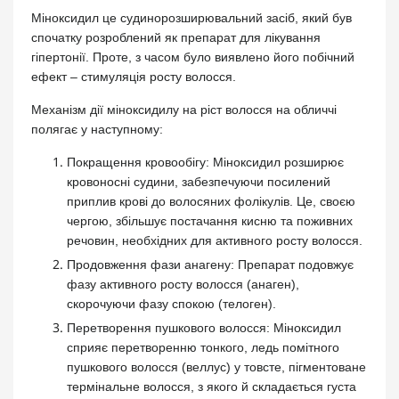
Міноксидил це судинорозширювальний засіб, який був
спочатку розроблений як препарат для лікування
гіпертонії. Проте, з часом було виявлено його побічний
ефект – стимуляція росту волосся.
Механізм дії міноксидилу на ріст волосся на обличчі
полягає у наступному:
Покращення кровообігу: Міноксидил розширює
кровоносні судини, забезпечуючи посилений
приплив крові до волосяних фолікулів. Це, своєю
чергою, збільшує постачання кисню та поживних
речовин, необхідних для активного росту волосся.
Продовження фази анагену: Препарат подовжує
фазу активного росту волосся (анаген),
скорочуючи фазу спокою (телоген).
Перетворення пушкового волосся: Міноксидил
сприяє перетворенню тонкого, ледь помітного
пушкового волосся (веллус) у товсте, пігментоване
термінальне волосся, з якого й складається густа