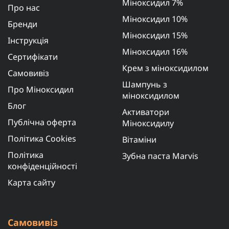
Міноксидил 7%
Про нас
Міноксидил 10%
Бренди
Міноксидил 15%
Інструкція
Міноксидил 16%
Сертифікати
Крем з міноксидилом
Самовивіз
Шампунь з
Про Міноксидил
міноксидилом
Блог
Активатори
Публічна оферта
Міноксидилу
Політика Cookies
Вітаміни
Політика
Зубна паста Marvis
конфіденційності
Карта сайту
Самовивіз