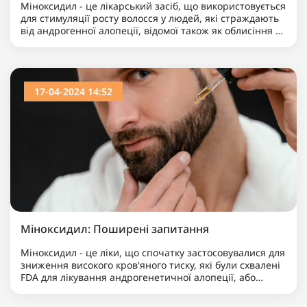
Міноксидил - це лікарський засіб, що використовується
для стимуляції росту волосся у людей, які страждають
від андрогенної алопеції, відомої також як облисіння за
чоловічим типом. Цей препарат застосо..
17-04-2024 14:52
Міноксидил: Поширені запитання
Міноксидил - це ліки, що спочатку застосовувалися для
зниження високого кров'яного тиску, які були схвалені
FDA для лікування андрогенетичної алопеції, або
звичайного облисіння. Спочатку його використ..