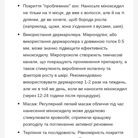
Покриття "проблемних" зон: Наносьте міноксидил
не тільки на ті місця, де вже є волосся, але й на ті
ділянки, де ви хочете, щоб борода росла
(наприклад, щоки, зона з'єднання з вусами, шия).
Використання дермаролера: Мікронідлінг, або
використання дермаролера з довжиною голок 0.5
мм, може значно підвищити ефективність
міноксидилу. Мікропроколи створюють тимчасові
канали, що покращують проникнення препарату, а
також стимулюють вироблення колагену та
факторів росту в шкірі. Рекомендовано
використовувати дермаролер 1-2 рази на тиждень,
але не в той же день, коли ви наносите міноксидил
(через 12-24 години після процедури).
Масаж: Регулярний легкий масаж обличчя під час
нанесення міноксидилу може додатково
стимулювати кровообіг, сприяючи кращому
розподілу та поглинанню активної речовини.
Терпіння та послідовність: Рівномірність покриття