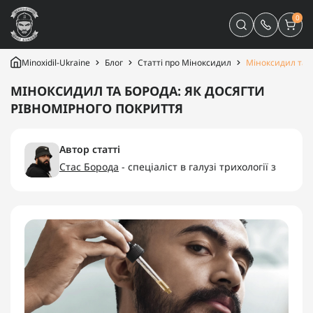
0
Minoxidil-Ukraine
Блог
Статті про Міноксидил
Міноксидил та б
МІНОКСИДИЛ ТА БОРОДА: ЯК ДОСЯГТИ
РІВНОМІРНОГО ПОКРИТТЯ
Автор статті
Стас Борода
- спеціаліст в галузі трихології з
багаторічним досвідом, засновник компаній
“Minoxidil-Ukraine”, “Minoxidilia”.