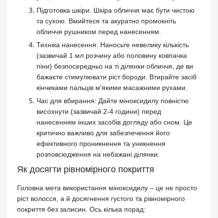
Підготовка шкіри: Шкіра обличчя має бути чистою
та сухою. Вмийтеся та акуратно промокніть
обличчя рушником перед нанесенням.
Техніка нанесення: Наносьте невелику кількість
(зазвичай 1 мл розчину або половину ковпачка
піни) безпосередньо на ті ділянки обличчя, де ви
бажаєте стимулювати ріст бороди. Втирайте засіб
кінчиками пальців м'якими масажними рухами.
Час для вбирання: Дайте міноксидилу повністю
висохнути (зазвичай 2-4 години) перед
нанесенням інших засобів догляду або сном. Це
критично важливо для забезпечення його
ефективного проникнення та уникнення
розповсюдження на небажані ділянки.
Як досягти рівномірного покриття
Головна мета використання міноксидилу – це не просто
ріст волосся, а й досягнення густого та рівномірного
покриття без залисин. Ось кілька порад: