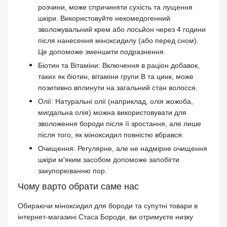
розчини, може спричиняти сухість та лущення
шкіри. Використовуйте некомедогенний
зволожувальний крем або лосьйон через 4 години
після нанесення міноксидилу (або перед сном).
Це допоможе зменшити подразнення.
Біотин та Вітаміни: Включення в раціон добавок,
таких як біотин, вітаміни групи B та цинк, може
позитивно вплинути на загальний стан волосся.
Олії: Натуральні олії (наприклад, олія жожоба,
мигдальна олія) можна використовувати для
зволоження бороди після її зростання, але лише
після того, як міноксидил повністю вбрався.
Очищення: Регулярне, але не надмірне очищення
шкіри м'яким засобом допоможе запобігти
закупорюванню пор.
Чому варто обрати саме нас
Обираючи міноксидил для бороди та супутні товари в
інтернет-магазині Стаса Бороди, ви отримуєте низку